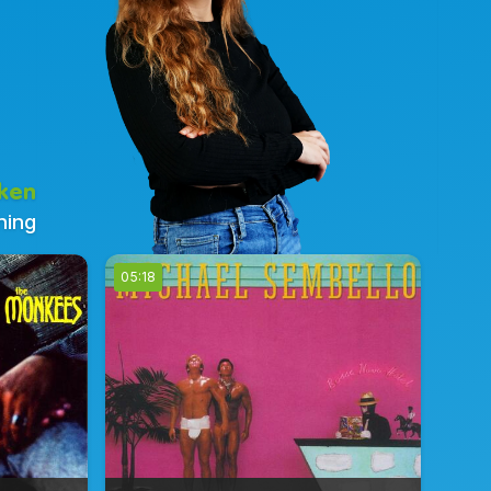
ken
ning
05:18