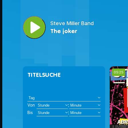
play_arrow
Steve Miller Band
The joker
05:25
TITELSUCHE
:
Von
:
Bis