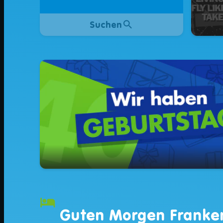
search
Suchen
hotel
Guten Morgen Franke