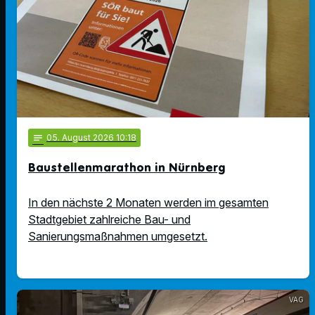
notes
05
. August 2026 10:18
Baustellenmarathon in Nürnberg
In den nächste 2 Monaten werden im gesamten
Stadtgebiet zahlreiche Bau- und
Sanierungsmaßnahmen umgesetzt.
VAG