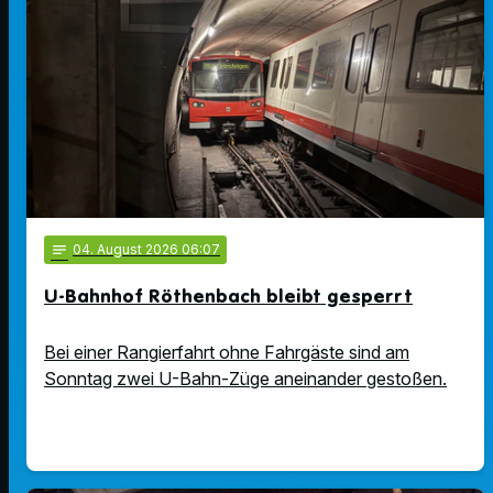
notes
04
. August 2026 06:07
U-Bahnhof Röthenbach bleibt gesperrt
Bei einer Rangierfahrt ohne Fahrgäste sind am
Sonntag zwei U-Bahn-Züge aneinander gestoßen.