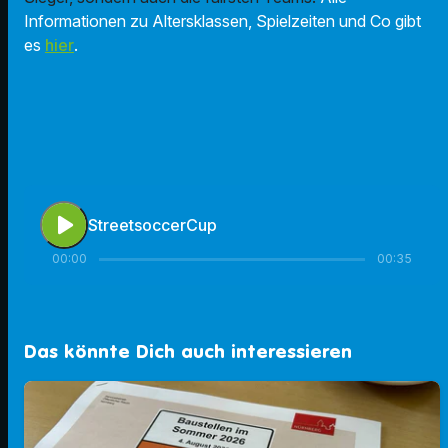
Informationen zu Altersklassen, Spielzeiten und Co gibt
es
hier
.
play_arrow
StreetsoccerCup
00:00
00:35
Das könnte Dich auch interessieren