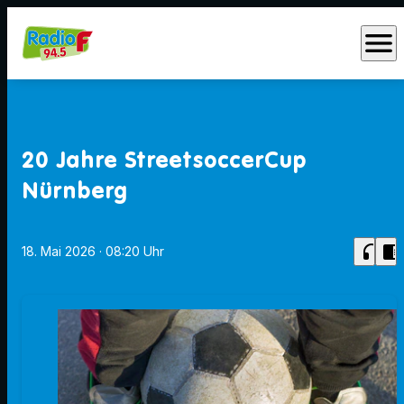
menu
20 Jahre StreetsoccerCup
Nürnberg
headphones
chrome_reader_mode
18. Mai 2026
· 08:20 Uhr