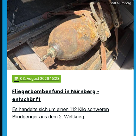
Stadt Nürnberg
notes
03
. August 2026 15:23
Fliegerbombenfund in Nürnberg -
entschärft
Es handelte sich um einen 112 Kilo schweren
Blindgänger aus dem 2. Weltkrieg.