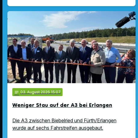
notes
03
. August 2026 15:07
Weniger Stau auf der A3 bei Erlangen
Die A3 zwischen Biebelried und Fürth/Erlangen
wurde auf sechs Fahrstreifen ausgebaut.