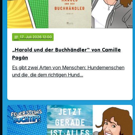
notes
17
. Juli 2026 12:00
„Harold und der Buchhändler“ von Camille
Pagán
Es gibt zwei Arten von Menschen: Hundemenschen
und die, die dem richtigen Hund...