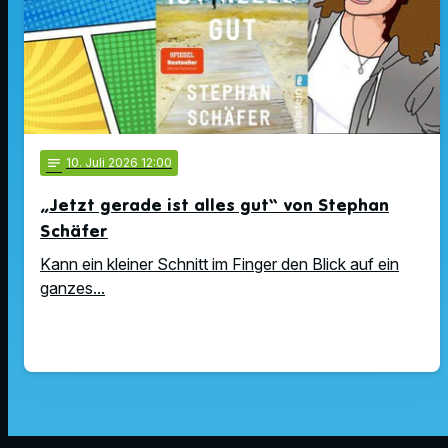
notes
10
. Juli 2026 12:00
„Jetzt gerade ist alles gut“ von Stephan
Schäfer
Kann ein kleiner Schnitt im Finger den Blick auf ein
ganzes...