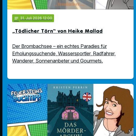
notes
31
. Juli 2026 12:00
„Tödlicher Törn“ von Heike Mallad
Der Brombachsee – ein echtes Paradies für
Erholungssuchende, Wassersportler, Radfahrer,
Wanderer, Sonnenanbeter und Gourmets.