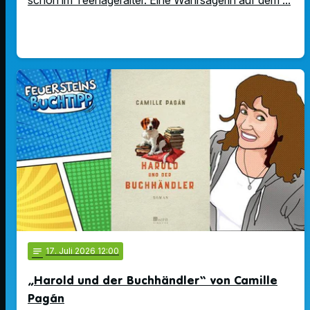
notes
17
. Juli 2026 12:00
„Harold und der Buchhändler“ von Camille
Pagán