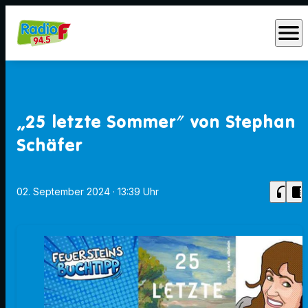
menu
„25 letzte Sommer" von Stephan
Schäfer
headphones
chrome_reader_mode
02. September 2024
· 13:39 Uhr