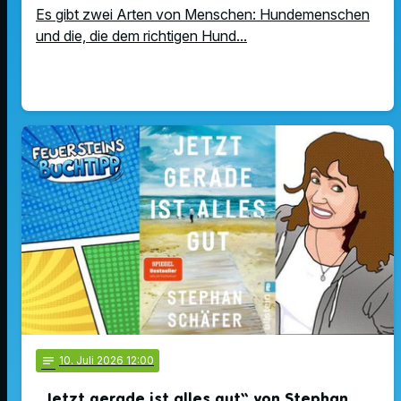
Es gibt zwei Arten von Menschen: Hundemenschen
und die, die dem richtigen Hund...
notes
10
. Juli 2026 12:00
„Jetzt gerade ist alles gut“ von Stephan