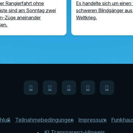
ner Rangierfahrt ohne
Es handelte sich um einen 
ste sind am Sonntag zwei
schweren Blindgänger aus
n-Züge aneinander
Weltkrieg.
ßen.
hluß
Teilnahmebedingungen
Impressum
Funkhau
KI Transparenz-Hinweis