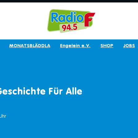
MONATSBLÄDDLA
Engelein e.V.
SHOP
JOBS
eschichte Für Alle
 Uhr