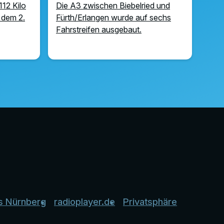
112 Kilo
Die A3 zwischen Biebelried und
 dem 2.
Fürth/Erlangen wurde auf sechs
Fahrstreifen ausgebaut.
s Nürnberg
radioplayer.de
Privatsphäre