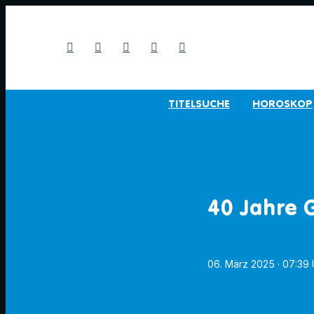
TITELSUCHE
HOROSKOP
40 Jahre G
06. März 2025
· 07:39