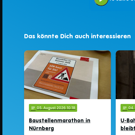
Das könnte Dich auch interessieren
notes
05
. August 2026 10:18
notes
04
Baustellenmarathon in
U-Ba
Nürnberg
bleib