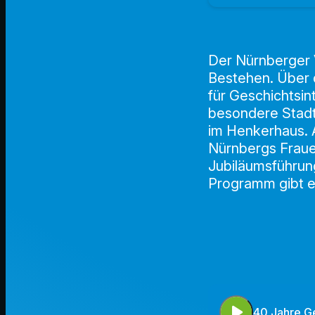
Der Nürnberger V
Bestehen. Über d
für Geschichtsin
besondere Stadt
im Henkerhaus. 
Nürnbergs Frauen
Jubiläumsführung
Programm gibt 
play_arrow
40 Jahre Ge