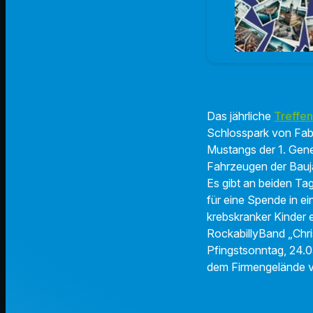
Das jährliche
Treffen
Schlosspark von Faber
Mustangs der 1. Gene
Fahrzeugen der Bauja
Es gibt an beiden Ta
für eine Spende in e
krebskranker Kinder 
RockabillyBand „Chri
Pfingstsonntag,
24.05
dem Firmengelände v