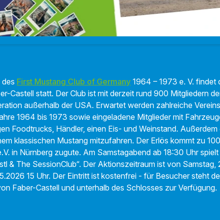
des
First Mustang Club of Germany
1964 – 1973 e. V. findet 
-Castell statt. Der Club ist mit derzeit rund 900 Mitgliedern de
ration außerhalb der USA. Erwartet werden zahlreiche Vereins-
hre 1964 bis 1973 sowie eingeladene Mitglieder mit Fahrzeug
gen Foodtrucks, Händler, einen Eis- und Weinstand. Außerdem gi
inem klassischen Mustang mitzufahren. Der Erlös kommt zu 100%
e.V. in Nürnberg zugute. Am Samstagabend ab 18:30 Uhr spielt 
stl & The SessionClub“. Der Aktionszeitraum ist von Samstag, 
.2026 15 Uhr. Der Eintritt ist kostenfrei - für Besucher steht de
on Faber-Castell und unterhalb des Schlosses zur Verfügung.