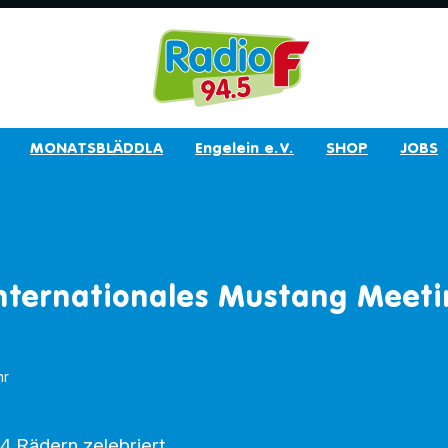
MONATSBLÄDDLA
Engelein e.V.
SHOP
JOBS
Internationales Mustang Meetin
hr
 4 Rädern zelebriert