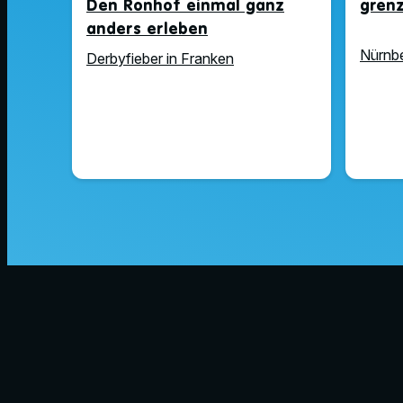
Den Ronhof einmal ganz
gren
anders erleben
Nürnbe
Derbyfieber in Franken