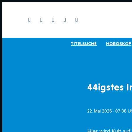
TITELSUCHE
HOROSKOP
44igstes 
22. Mai 2026
· 07:08 U
Hier wird Kult auf