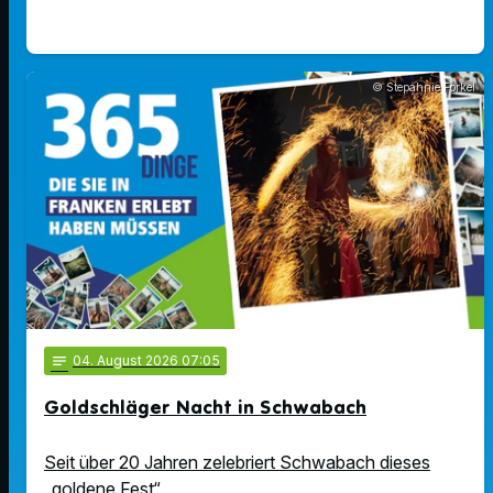
© Stepahnie Forkel
notes
04
. August 2026 07:05
Goldschläger Nacht in Schwabach
Seit über 20 Jahren zelebriert Schwabach dieses
„goldene Fest“