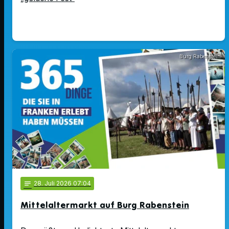
Burg Rabenstein
notes
28
. Juli 2026 07:04
Mittelaltermarkt auf Burg Rabenstein