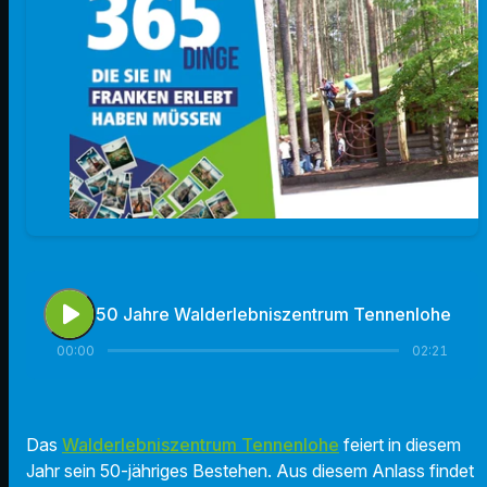
play_arrow
50 Jahre Walderlebniszentrum Tennenlohe
00:00
02:21
Das
Walderlebniszentrum Tennenlohe
feiert in diesem
Jahr sein 50-jähriges Bestehen. Aus diesem Anlass findet