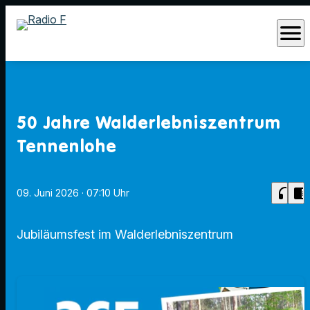
menu
50 Jahre Walderlebniszentrum
Tennenlohe
headphones
chrome_reader_mode
09. Juni 2026
· 07:10 Uhr
Jubiläumsfest im Walderlebniszentrum