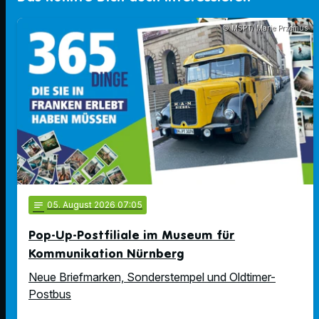
© MSPT/ Marie Przemus
notes
05
. August 2026 07:05
Pop-Up-Postfiliale im Museum für
Kommunikation Nürnberg
Neue Briefmarken, Sonderstempel und Oldtimer-
Postbus