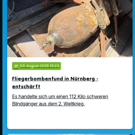
notes
03
. August 2026 15:23
Fliegerbombenfund in Nürnberg -
entschärft
Es handelte sich um einen 112 Kilo schweren
Blindgänger aus dem 2. Weltkrieg.