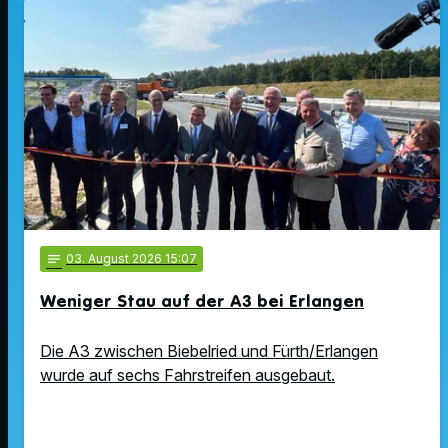
notes
03
. August 2026 15:07
Weniger Stau auf der A3 bei Erlangen
Die A3 zwischen Biebelried und Fürth/Erlangen
wurde auf sechs Fahrstreifen ausgebaut.