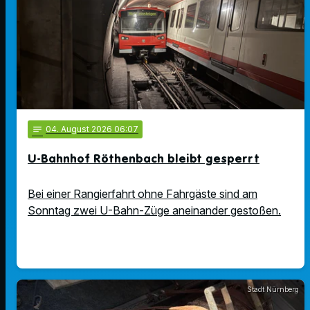
notes
04
. August 2026 06:07
U-Bahnhof Röthenbach bleibt gesperrt
Bei einer Rangierfahrt ohne Fahrgäste sind am
Sonntag zwei U-Bahn-Züge aneinander gestoßen.
Stadt Nürnberg