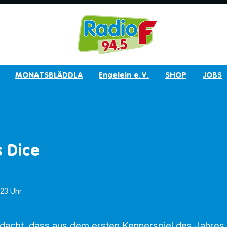
MONATSBLÄDDLA
Engelein e.V.
SHOP
JOBS
 Dice
1:23 Uhr
dacht, dass aus dem ersten Kennerspiel des Jahres 