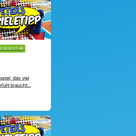
uli 2026 07:49
spiel, das viel
ühl braucht...