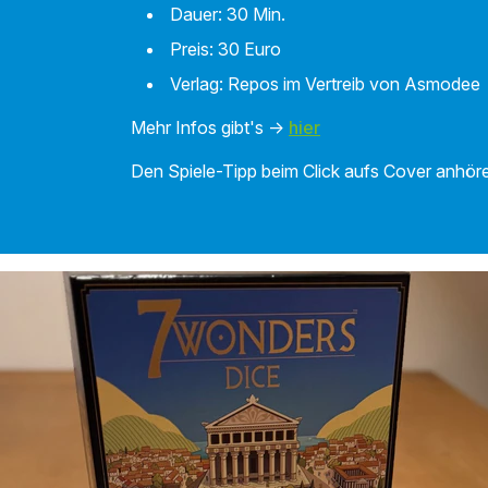
Dauer: 30 Min.
Preis: 30 Euro
Verlag: Repos im Vertreib von Asmodee
Mehr Infos gibt's ->
hier
Den Spiele-Tipp beim Click aufs Cover anhöre