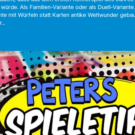
 würde. Als Familien-Variante oder als Duell-Variante
nte mit Würfeln statt Karten antike Weltwunder gebaut
...