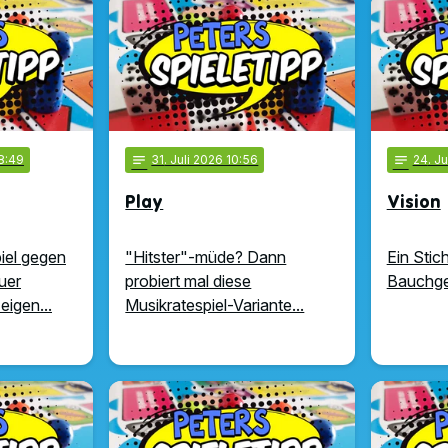
8:49
notes
31
. Juli 2026 10:56
notes
24
. J
Play
Vision
iel gegen
"Hitster"-müde? Dann
Ein Stich
Euer
probiert mal diese
Bauchgef
igen...
Musikratespiel-Variante...