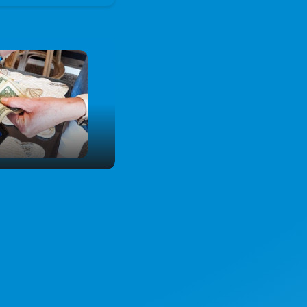
ub
00:00
02:34