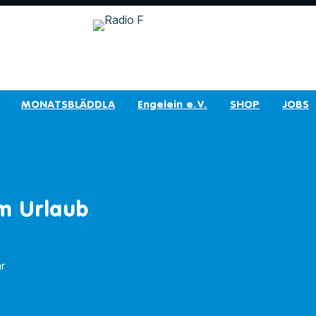
MONATSBLÄDDLA
Engelein e.V.
SHOP
JOBS
m Urlaub
hr