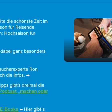
lte die schönste Zeit im
ison für Reisende
h: Hochsaison für
r dabei ganz besonders
aucherexperte Ron
play_arrow
Abzocke im Urla
ch die Infos. ➡
pps gibt’s dreimal die
 Podcast „machen oder
 E-Books
Hier gibt's
⬅️