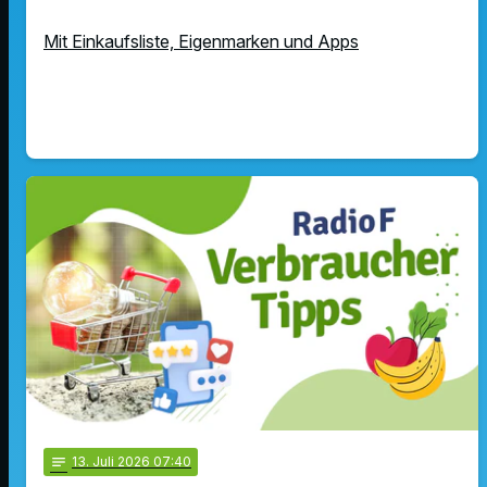
Mit Einkaufsliste, Eigenmarken und Apps
notes
13
. Juli 2026 07:40