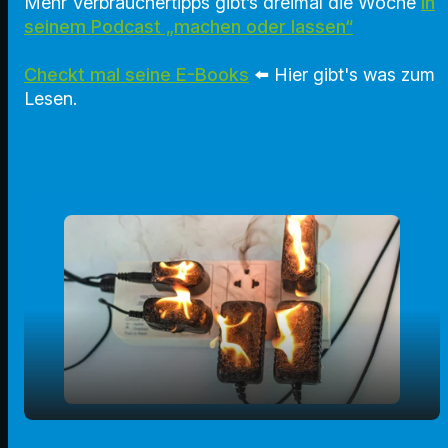
Mehr Verbrauchertipps gibt’s dreimal die Woche
in
seinem Podcast „machen oder lassen“
Checkt mal seine E-Books
⬅️
Hier gibt's was zum
Lesen.