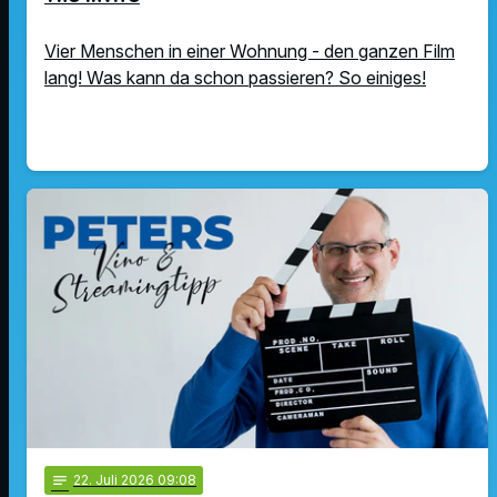
Vier Menschen in einer Wohnung - den ganzen Film
lang! Was kann da schon passieren? So einiges!
notes
22
. Juli 2026 09:08