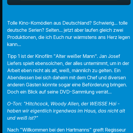
play_arrow
Alter weißer Mann / Achtsam Morden
Tolle Kino-Komödien aus Deutschland? Schwierig... tolle
00:00
01:54
deutsche Serien? Selten... jetzt aber laufen gleich zwei
Produktionen, die ich Euch nur wärmstens ans Herz legen
kann...
Tipp 1 ist der Kinofilm "Alter weißer Mann". Jan Josef
Liefers spielt ebensolchen, der alles unternimmt, um in der
Arbeit eben nicht als alt, weiß, männlich zu gelten. Ein
Abendessen bei sich daheim mit dem Chef und diversen
anderen Gästen könnte sogar eine Beförderung bringen.
Doch ein Blick auf seine DVD-Sammlung verrät...
O-Ton: "Hitchcock, Woody Allen, der WEISSE Hai -
haben wir eigentlich irgendwas im Haus, das nicht alt
und weiß ist?"
Nach "Willkommen bei den Hartmanns" greift Regisseur