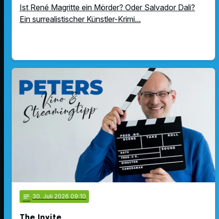
Ist René Magritte ein Mörder? Oder Salvador Dali?
Ein surrealistischer Künstler-Krimi...
notes
30
. Juli 2026 09:10
The Invite