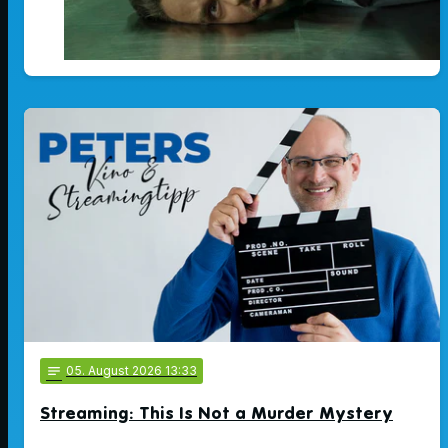
notes
05
. August 2026 13:33
Streaming: This Is Not a Murder Mystery