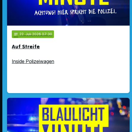
notes
22
. Juli 2026 07:30
Auf Streife
Inside Polizeiwagen