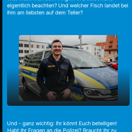
eigentlich beachten? Und welcher Fisch landet bei
ihm am liebsten auf dem Teller?
play_arrow
Christopher Diroff im Interview
Und - ganz wichtig: Ihr könnt Euch beteiligen!
00:00
03:35
Habt Ihr Fragen an die Polizei? Braucht Ihr zu