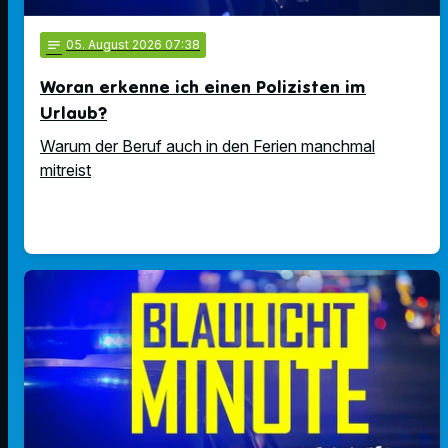
notes
05
. August 2026 07:38
Woran erkenne ich einen Polizisten im
Urlaub?
Warum der Beruf auch in den Ferien manchmal
mitreist