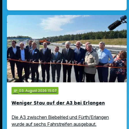
notes
03
. August 2026 15:07
Weniger Stau auf der A3 bei Erlangen
Die A3 zwischen Biebelried und Fürth/Erlangen
wurde auf sechs Fahrstreifen ausgebaut.