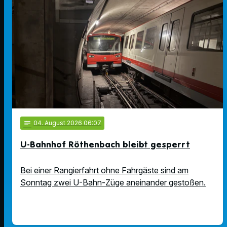
notes
04
. August 2026 06:07
U-Bahnhof Röthenbach bleibt gesperrt
Bei einer Rangierfahrt ohne Fahrgäste sind am
Sonntag zwei U-Bahn-Züge aneinander gestoßen.