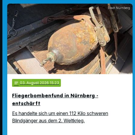
Stadt Nürnberg
notes
03
. August 2026 15:23
Fliegerbombenfund in Nürnberg -
entschärft
Es handelte sich um einen 112 Kilo schweren
Blindgänger aus dem 2. Weltkrieg.