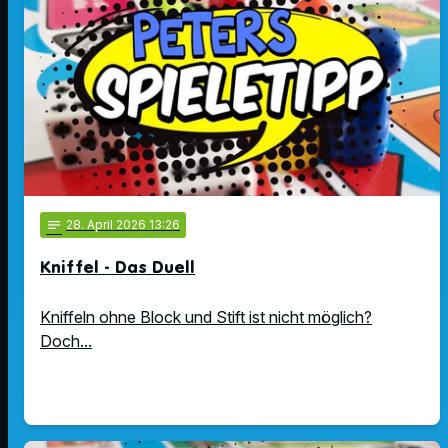
notes
28
. April 2026 13:26
Kniffel - Das Duell
Kniffeln ohne Block und Stift ist nicht möglich?
Doch...