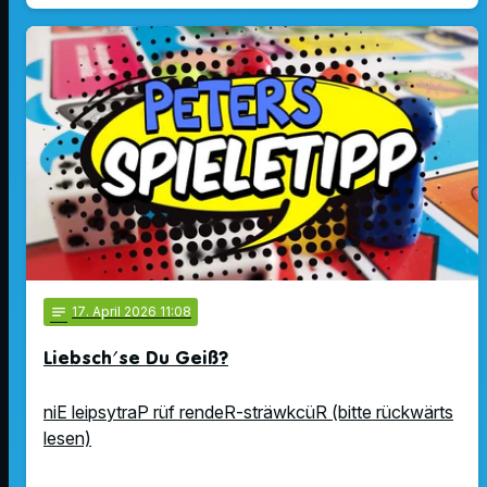
notes
17
. April 2026 11:08
Liebsch'se Du Geiß?
niE leipsytraP rüf rendeR-sträwkcüR (bitte rückwärts
lesen)