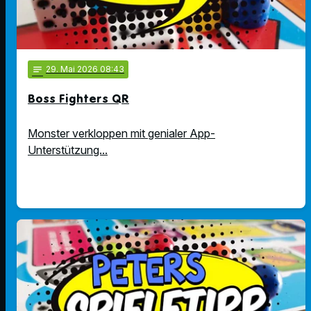
notes
29
. Mai 2026 08:43
Boss Fighters QR
Monster verkloppen mit genialer App-
Unterstützung...