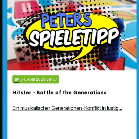
notes
24
. April 2026 08:37
Hitster - Battle of the Generations
Ein musikalischer Generationen-Konflikt in lustig...