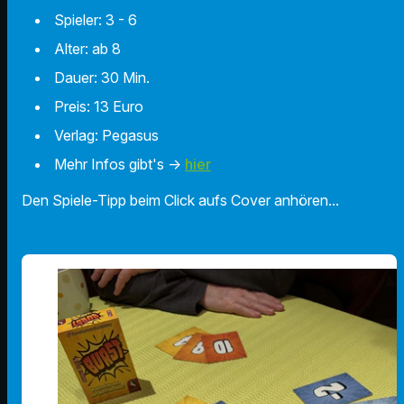
Spieler: 3 - 6
Alter: ab 8
Dauer: 30 Min.
Preis: 13 Euro
Verlag: Pegasus
Mehr Infos gibt's ->
hier
Den Spiele-Tipp beim Click aufs Cover anhören...