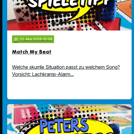
notes
22
. Mai 2026 10:58
Match My Beat
Welche skurrile Situation passt zu welchem Song?
Vorsicht: Lachkramp-Alarm...