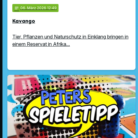
notes
06
. März 2026 12:49
Kavango
Tier, Pflanzen und Naturschutz in Einklang bringen in
einem Reservat in Afrika...