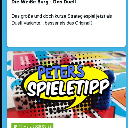
Die Weiße Burg - Das Duell
Das große und doch kurze Strategiespiel jetzt als
Duell-Variante... besser als das Original?
notes
11
. März 2026 09:28