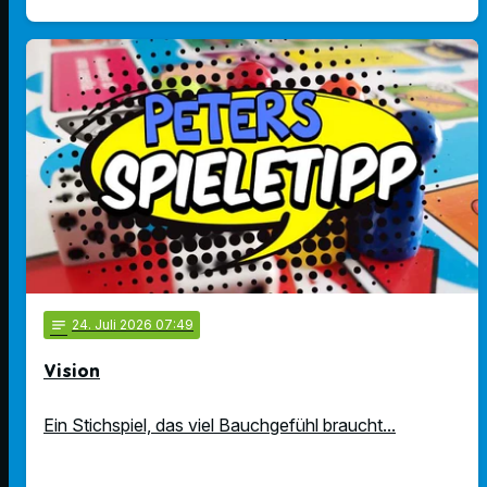
notes
24
. Juli 2026 07:49
Vision
Ein Stichspiel, das viel Bauchgefühl braucht...