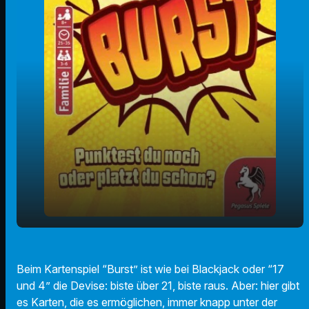
play_arrow
Burst
Beim Kartenspiel “Burst” ist wie bei Blackjack oder “17
00:00
01:08
und 4” die Devise: biste über 21, biste raus. Aber: hier gibt
es Karten, die es ermöglichen, immer knapp unter der