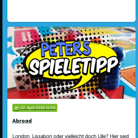
notes
02
. April 2026 12:00
Abroad
London, Lissabon oder vielleicht doch Lille? Hier seid