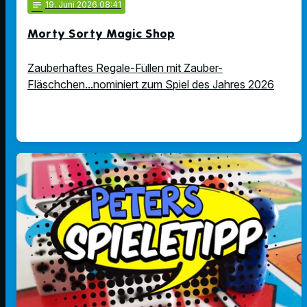
notes
19
. Juni 2026 08:41
Morty Sorty Magic Shop
Zauberhaftes Regale-Füllen mit Zauber-
Fläschchen...nominiert zum Spiel des Jahres 2026