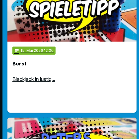
notes
15
. Mai 2026 12:00
Burst
Blackjack in lustig...