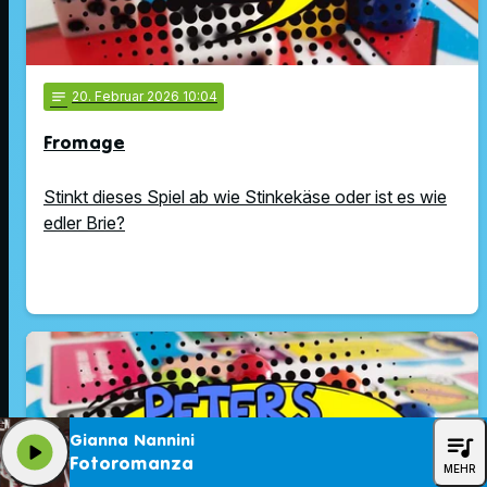
notes
20
. Februar 2026 10:04
Fromage
Stinkt dieses Spiel ab wie Stinkekäse oder ist es wie
edler Brie?
queue_music
Gianna Nannini
play_arrow
Fotoromanza