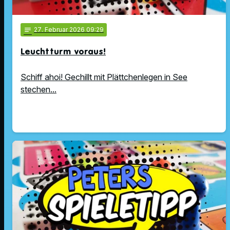
notes
27
. Februar 2026 09:29
Leuchtturm voraus!
Schiff ahoi! Gechillt mit Plättchenlegen in See
stechen...