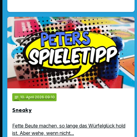
notes
10
. April 2026 09:10
Sneaky
Fette Beute machen, so lange das Würfelglück hold
ist. Aber wehe, wenn nicht...