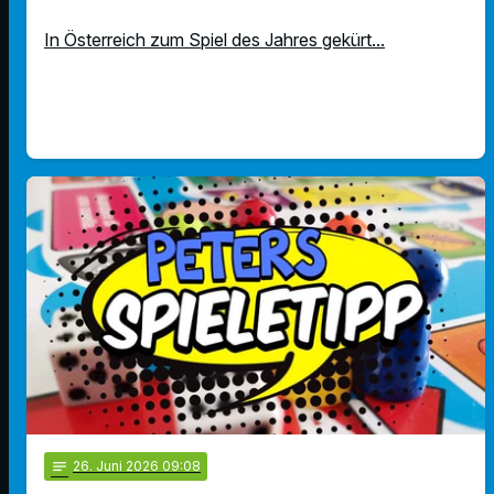
In Österreich zum Spiel des Jahres gekürt...
notes
26
. Juni 2026 09:08