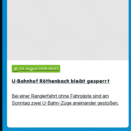
notes
04
. August 2026 06:07
U-Bahnhof Röthenbach bleibt gesperrt
Bei einer Rangierfahrt ohne Fahrgäste sind am
Sonntag zwei U-Bahn-Züge aneinander gestoßen.