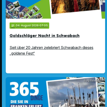
notes
04
. August 2026 07:05
Goldschläger Nacht in Schwabach
Seit über 20 Jahren zelebriert Schwabach dieses
„goldene Fest“
Burg Rabenstein