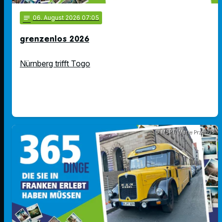
notes
06
. August 2026 07:05
grenzenlos 2026
Nürnberg trifft Togo
© MSPT/ Marie Przemus