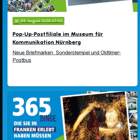
notes
05
. August 2026 07:05
Pop-Up-Postfiliale im Museum für
Kommunikation Nürnberg
Neue Briefmarken, Sonderstempel und Oldtimer-
Postbus
© Stepahnie Forkel