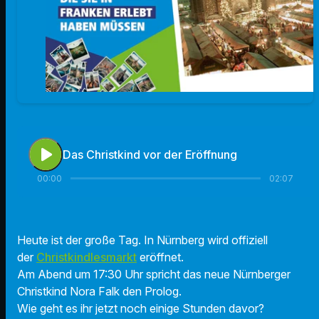
play_arrow
Das Christkind vor der Eröffnung
00:00
02:07
Heute ist der große Tag. In Nürnberg wird offiziell
der
Christkindlesmarkt
eröffnet.
Am Abend um 17:30 Uhr spricht das neue Nürnberger
Christkind Nora Falk den Prolog.
Wie geht es ihr jetzt noch einige Stunden davor?