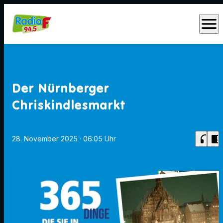
menu
Der Nürnberger
Chriskindlesmarkt
headphones
chrome_reader_mode
28. November 2025
· 06:05 Uhr