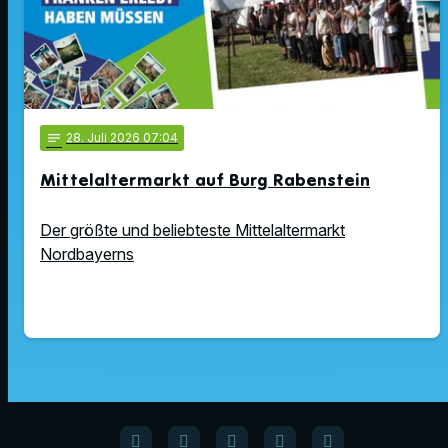
notes
28
. Juli 2026 07:04
Mittelaltermarkt auf Burg Rabenstein
Der größte und beliebteste Mittelaltermarkt
Nordbayerns