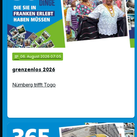
notes
06
. August 2026 07:05
grenzenlos 2026
Nürnberg trifft Togo
© MSPT/ Marie Przemus