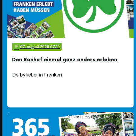
notes
07
. August 2026 07:10
Den Ronhof einmal ganz anders erleben
Derbyfieber in Franken
© Stadt Nürnberg; Foto: Stephanie Wimmer