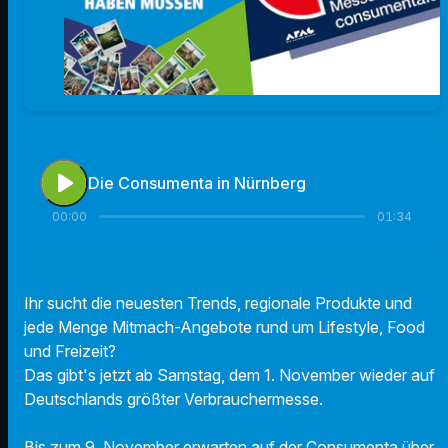
play_arrow
Die Consumenta in Nürnberg
00:00
01:34
Ihr sucht die neuesten Trends, regionale Produkte und
jede Menge Mitmach-Angebote rund um Lifestyle, Food
und Freizeit?
Das gibt's jetzt ab Samstag, dem 1. November wieder auf
Deutschlands größter Verbrauchermesse.
Bis zum 9. November erwarten auf der Consumenta über