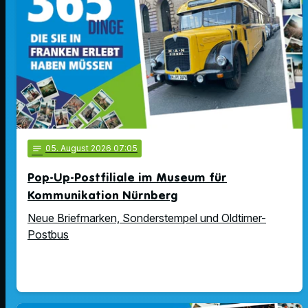
notes
05
. August 2026 07:05
Pop-Up-Postfiliale im Museum für
Kommunikation Nürnberg
Neue Briefmarken, Sonderstempel und Oldtimer-
Postbus