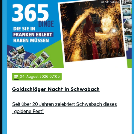
© Stepahnie Forkel
notes
04
. August 2026 07:05
Goldschläger Nacht in Schwabach
Seit über 20 Jahren zelebriert Schwabach dieses
„goldene Fest“