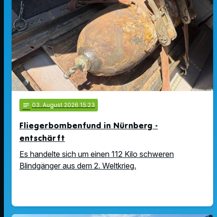
notes
03
. August 2026 15:23
Fliegerbombenfund in Nürnberg -
entschärft
Es handelte sich um einen 112 Kilo schweren
Blindgänger aus dem 2. Weltkrieg.