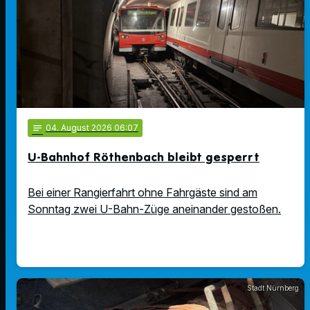
notes
04
. August 2026 06:07
U-Bahnhof Röthenbach bleibt gesperrt
Bei einer Rangierfahrt ohne Fahrgäste sind am
Sonntag zwei U-Bahn-Züge aneinander gestoßen.
Stadt Nürnberg