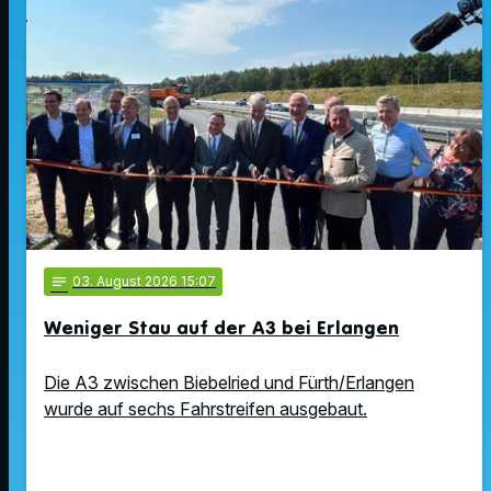
notes
03
. August 2026 15:07
Weniger Stau auf der A3 bei Erlangen
Die A3 zwischen Biebelried und Fürth/Erlangen
wurde auf sechs Fahrstreifen ausgebaut.