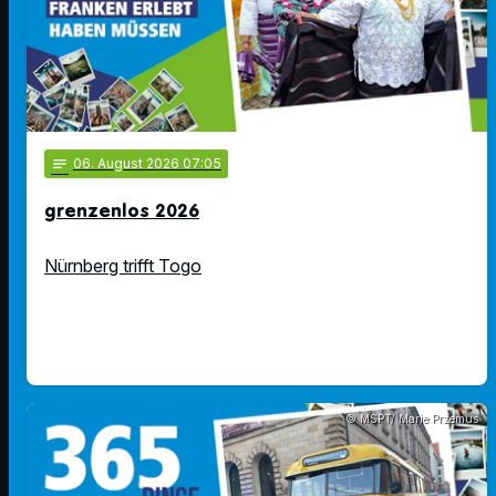
notes
06
. August 2026 07:05
grenzenlos 2026
Nürnberg trifft Togo
© MSPT/ Marie Przemus