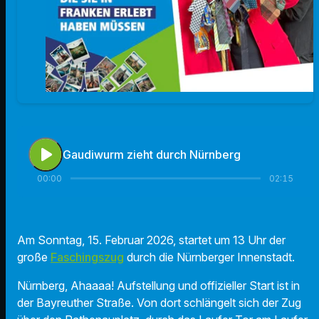
play_arrow
Gaudiwurm zieht durch Nürnberg
00:00
02:15
Am Sonntag, 15. Februar 2026, startet um 13 Uhr der
große
Faschingszug
durch die Nürnberger Innenstadt.
Nürnberg, Ahaaaa! Aufstellung und offizieller Start ist in
der Bayreuther Straße. Von dort schlängelt sich der Zug