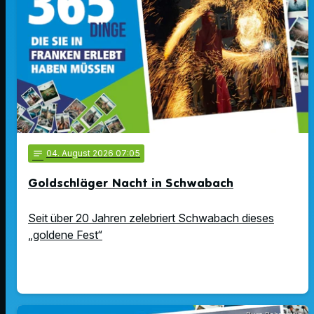
notes
04
. August 2026 07:05
Goldschläger Nacht in Schwabach
Seit über 20 Jahren zelebriert Schwabach dieses
„goldene Fest“