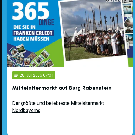
Burg Rabenstein
notes
28
. Juli 2026 07:04
Mittelaltermarkt auf Burg Rabenstein
Der größte und beliebteste Mittelaltermarkt
Nordbayerns