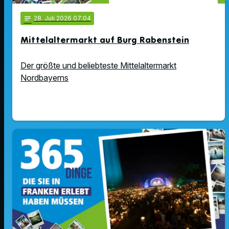
notes
28
. Juli 2026 07:04
Mittelaltermarkt auf Burg Rabenstein
Der größte und beliebteste Mittelaltermarkt
Nordbayerns