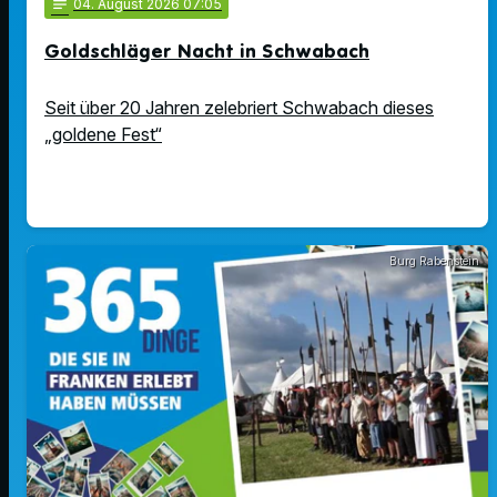
notes
04
. August 2026 07:05
Goldschläger Nacht in Schwabach
Seit über 20 Jahren zelebriert Schwabach dieses
„goldene Fest“
Burg Rabenstein