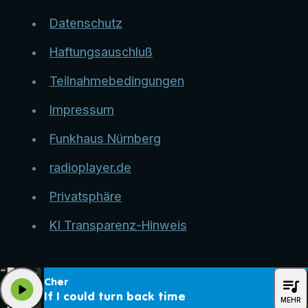
Datenschutz
Haftungsauschluß
Teilnahmebedingungen
Impressum
Funkhaus Nürnberg
radioplayer.de
Privatsphäre
KI Transparenz-Hinweis
queue_music
Cher
play_arrow
If I could turn back time