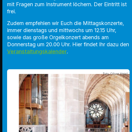
mit Fragen zum Instrument löchern. Der Eintritt ist
frei.
Zudem empfehlen wir Euch die Mittagskonzerte,
immer dienstags und mittwochs um 12.15 Uhr,
sowie das große Orgelkonzert abends am
Donnerstag um 20.00 Uhr. Hier findet Ihr dazu den
Veranstaltungskalender
.
Foto: Oliver Heinl