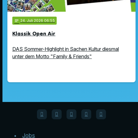
notes
24
. Juli 2026 06:55
Klassik Open Air
DAS Sommer-Highlight in Sachen Kultur diesmal
unter dem Motto "Family & Friends"
Jobs