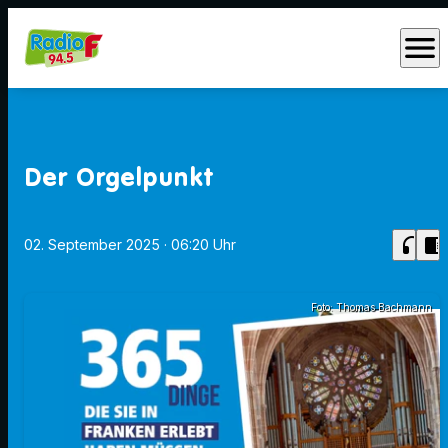
menu
Der Orgelpunkt
headphones
chrome_reader_mode
02. September 2025
· 06:20 Uhr
Foto: Thomas Bachmann