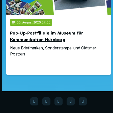
notes
05
. August 2026 07:05
Pop-Up-Postfiliale im Museum für
Kommunikation Nürnberg
Neue Briefmarken, Sonderstempel und Oldtimer-
Postbus