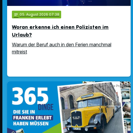
notes
05
. August 2026 07:38
Woran erkenne ich einen Polizisten im
Urlaub?
Warum der Beruf auch in den Ferien manchmal
mitreist
© MSPT/ Marie Przemus