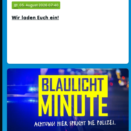
notes
05
. August 2026 07:40
Wir laden Euch ein!