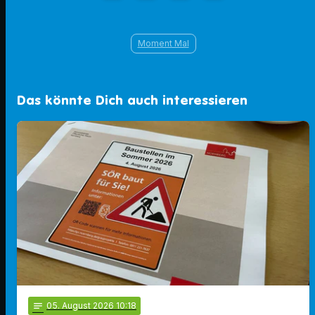
Moment Mal
Das könnte Dich auch interessieren
notes
05
. August 2026 10:18