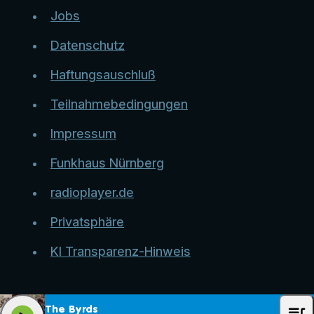
Jobs
Datenschutz
Haftungsauschluß
Teilnahmebedingungen
Impressum
Funkhaus Nürnberg
radioplayer.de
Privatsphäre
KI Transparenz-Hinweis
queue_music
The Byrds