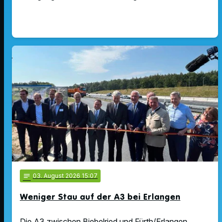
notes
03
. August 2026 15:07
Weniger Stau auf der A3 bei Erlangen
Die A3 zwischen Biebelried und Fürth/Erlangen