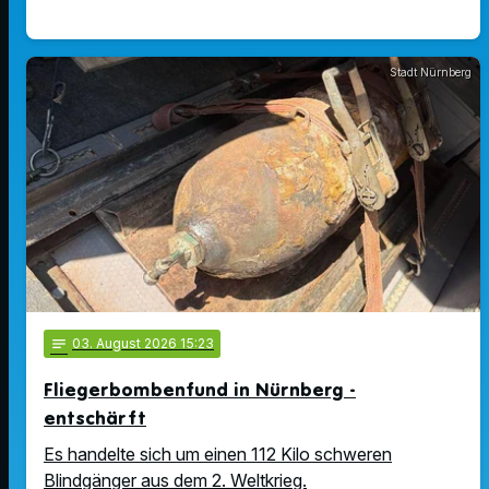
Stadt Nürnberg
notes
03
. August 2026 15:23
Fliegerbombenfund in Nürnberg -
entschärft
Es handelte sich um einen 112 Kilo schweren
Blindgänger aus dem 2. Weltkrieg.