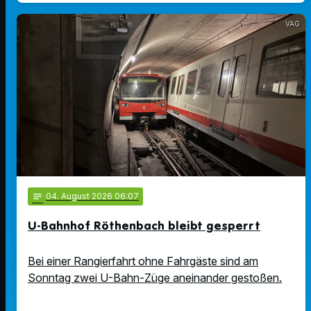
VAG
notes
04
. August 2026 06:07
U-Bahnhof Röthenbach bleibt gesperrt
Bei einer Rangierfahrt ohne Fahrgäste sind am
Sonntag zwei U-Bahn-Züge aneinander gestoßen.