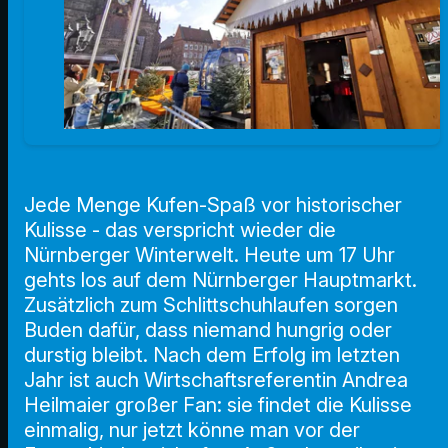
Jede Menge Kufen-Spaß vor historischer
Kulisse - das verspricht wieder die
Nürnberger Winterwelt. Heute um 17 Uhr
gehts los auf dem Nürnberger Hauptmarkt.
Zusätzlich zum Schlittschuhlaufen sorgen
Buden dafür, dass niemand hungrig oder
durstig bleibt. Nach dem Erfolg im letzten
Jahr ist auch Wirtschaftsreferentin Andrea
Heilmaier großer Fan: sie findet die Kulisse
einmalig, nur jetzt könne man vor der