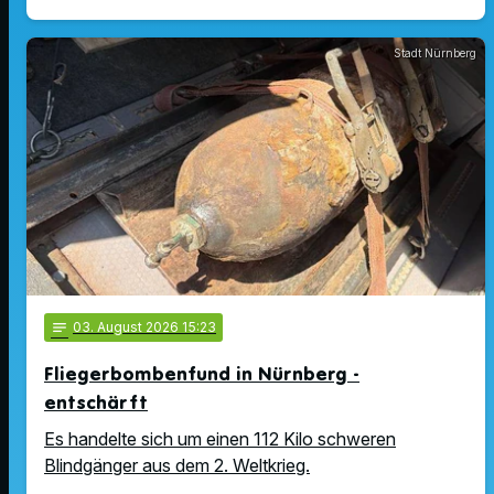
Stadt Nürnberg
notes
03
. August 2026 15:23
Fliegerbombenfund in Nürnberg -
entschärft
Es handelte sich um einen 112 Kilo schweren
Blindgänger aus dem 2. Weltkrieg.