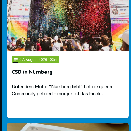
notes
07
. August 2026 10:56
CSD in Nürnberg
Unter dem Motto "Nürnberg liebt" hat die queere
Community gefeiert - morgen ist das Finale.