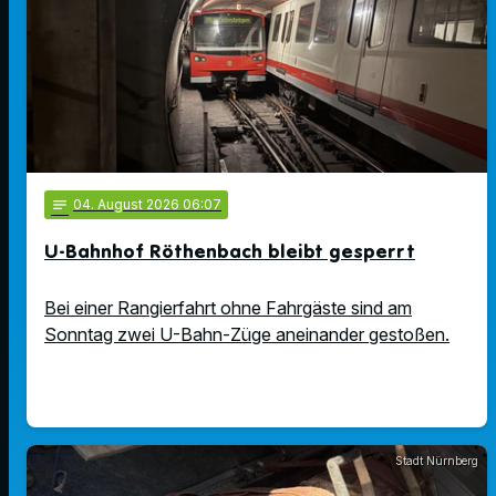
notes
04
. August 2026 06:07
U-Bahnhof Röthenbach bleibt gesperrt
Bei einer Rangierfahrt ohne Fahrgäste sind am
Sonntag zwei U-Bahn-Züge aneinander gestoßen.
Stadt Nürnberg