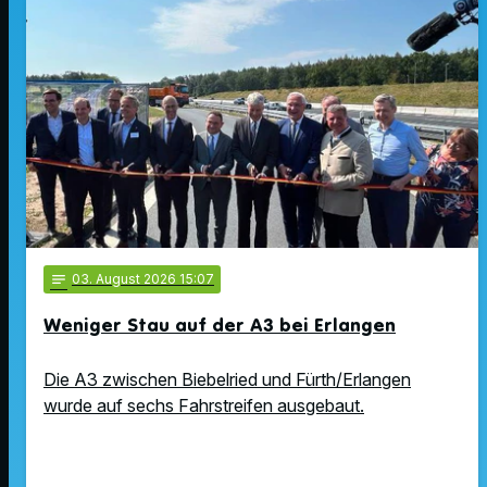
notes
03
. August 2026 15:07
Weniger Stau auf der A3 bei Erlangen
Die A3 zwischen Biebelried und Fürth/Erlangen
wurde auf sechs Fahrstreifen ausgebaut.