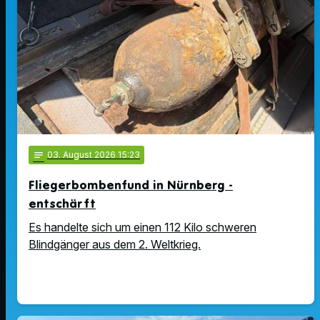
notes
03
. August 2026 15:23
Fliegerbombenfund in Nürnberg -
entschärft
Es handelte sich um einen 112 Kilo schweren
Blindgänger aus dem 2. Weltkrieg.