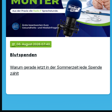
notes
06
. August 2026 07:40
Blutspenden
Warum gerade jetzt in der Sommerzeit jede Spende
zählt