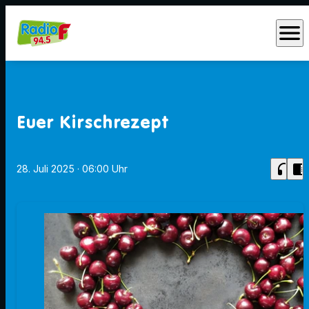
menu
Euer Kirschrezept
headphones
chrome_reader_mode
28. Juli 2025
· 06:00 Uhr