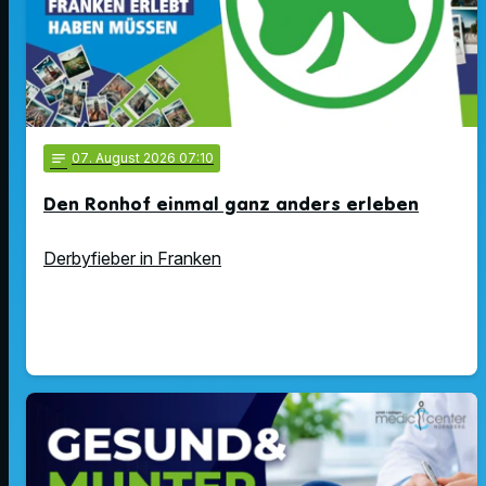
notes
07
. August 2026 07:10
Den Ronhof einmal ganz anders erleben
Derbyfieber in Franken