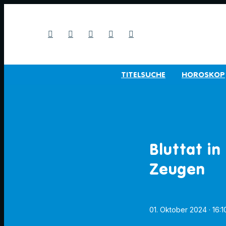
TITELSUCHE
HOROSKOP
Bluttat i
Zeugen
01. Oktober 2024
· 16: