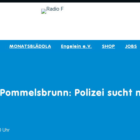
MONATSBLÄDDLA
Engelein e.V.
SHOP
JOBS
n Pommelsbrunn: Polizei sucht 
10 Uhr