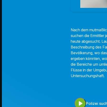
Nach dem mutmaßlich
suchen die Ermittler
heute abgesucht. Lau
Beschreibung des Fah
Bevölkerung, wo das
ergeben könnten, wo d
die Bereiche um uml
Flüsse in der Umgebun
Untersuchungshaft.
play_arrow
Polizei suc