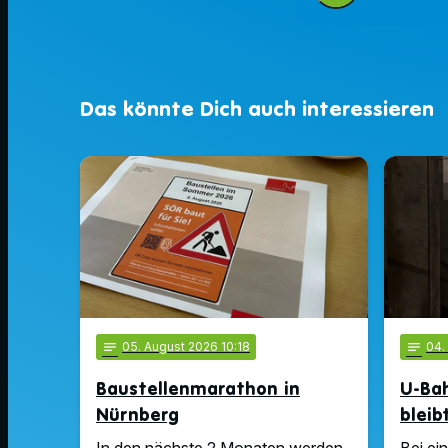
Das könnte Dich auch interessieren
notes
05
. August 2026 10:18
notes
04
Baustellenmarathon in
U-Ba
Nürnberg
bleib
In den nächste 2 Monaten werden
Bei ei