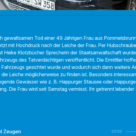
 gewaltsamen Tod einer 49 Jährigen Frau aus Pommelsbrunn
 jetzt mit Hochdruck nach der Leiche der Frau. Per Hubschrau
t Heike Klotzbücher Sprecherin der Staatsanwaltschaft wurde
rzeugs des Tatverdächtigen veröffentlicht. Die Ermittler hoff
 Fahrzeugs gesichtet wurde und wodurch sich dann weitere A
ie Leiche möglicherweise zu finden ist. Besonders interessant s
iegende Gewässer wie z. B. Happurger Stausee oder Happurg
g. Die Frau wird seit Samstag vermisst. Ihr getrennt lebender
ht Zeugen
00:00