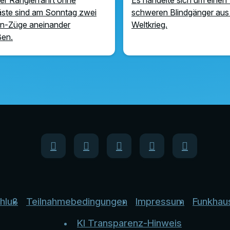
ste sind am Sonntag zwei
schweren Blindgänger aus
n-Züge aneinander
Weltkrieg.
ßen.
hluß
Teilnahmebedingungen
Impressum
Funkhau
KI Transparenz-Hinweis