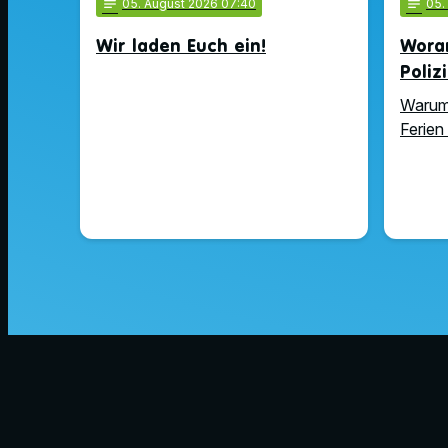
notes
05
. August 2026 07:40
notes
05
Wir laden Euch ein!
Wora
Poliz
Warum 
Ferien