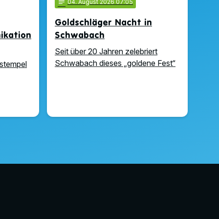
notes
04
. August 2026 07:05
Goldschläger Nacht in
kation
Schwabach
Seit über 20 Jahren zelebriert
Schwabach dieses „goldene Fest“
stempel