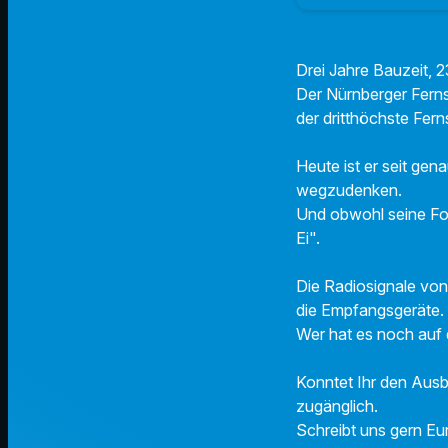
Drei Jahre Bauzeit,
Der Nürnberger Fern
der dritthöchste Fer
Heute ist er seit gen
wegzudenken.
Und obwohl seine For
Ei".
Die Radiosignale vo
die Empfangsgeräte.
Wer hat es noch auf 
Konntet Ihr den Ausbl
zugänglich.
Schreibt uns gern Eu