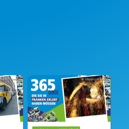
Marie Przemus
© Stepahnie Forkel