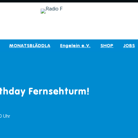
MONATSBLÄDDLA
Engelein e.V.
SHOP
JOBS
thday Fernsehturm!
0 Uhr