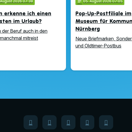
. August 2026 07:38
notes
05
. August 2026 07:05
n erkenne ich einen
Pop-Up-Postfiliale im
isten im Urlaub?
Museum für Kommuni
Nürnberg
der Beruf auch in den
 manchmal mitreist
Neue Briefmarken, Sonder
und Oldtimer-Postbus