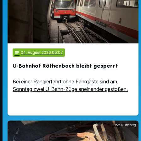
notes
04
. August 2026 06:07
U-Bahnhof Röthenbach bleibt gesperrt
Bei einer Rangierfahrt ohne Fahrgäste sind am
Sonntag zwei U-Bahn-Züge aneinander gestoßen.
Stadt Nürnberg