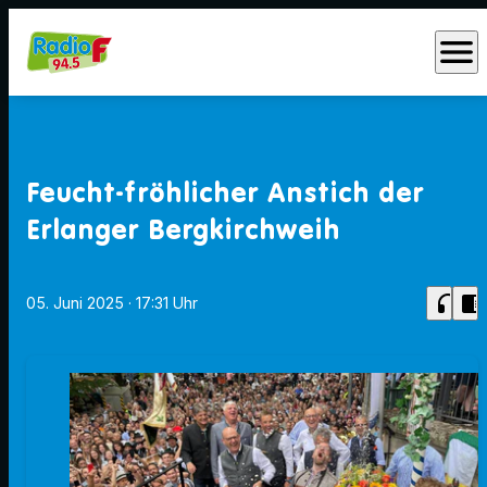
menu
Feucht-fröhlicher Anstich der
Erlanger Bergkirchweih
headphones
chrome_reader_mode
05. Juni 2025
· 17:31 Uhr