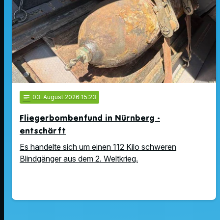
notes
03
. August 2026 15:23
Fliegerbombenfund in Nürnberg -
entschärft
Es handelte sich um einen 112 Kilo schweren
Blindgänger aus dem 2. Weltkrieg.