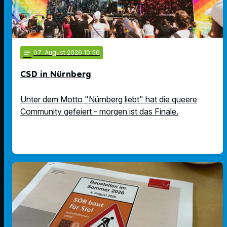
notes
07
. August 2026 10:56
CSD in Nürnberg
Unter dem Motto "Nürnberg liebt" hat die queere
Community gefeiert - morgen ist das Finale.