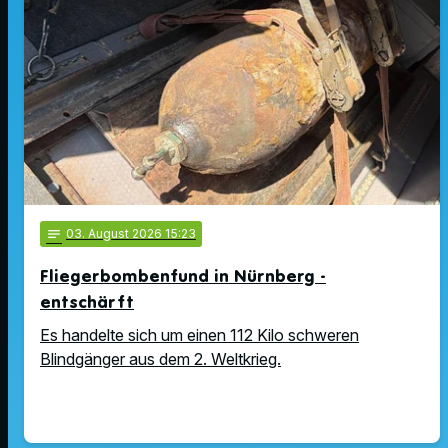
notes
03
. August 2026 15:23
Fliegerbombenfund in Nürnberg -
entschärft
Es handelte sich um einen 112 Kilo schweren
Blindgänger aus dem 2. Weltkrieg.