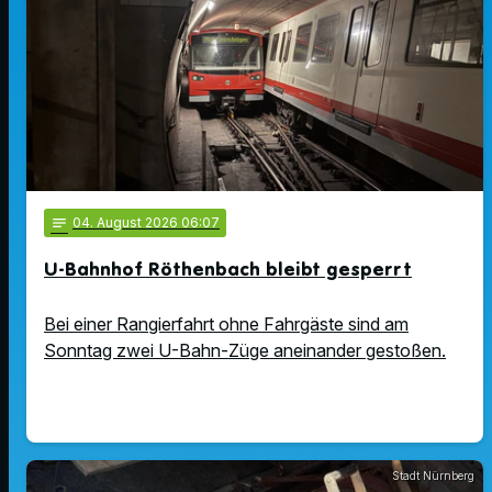
notes
04
. August 2026 06:07
U-Bahnhof Röthenbach bleibt gesperrt
Bei einer Rangierfahrt ohne Fahrgäste sind am
Sonntag zwei U-Bahn-Züge aneinander gestoßen.
Stadt Nürnberg