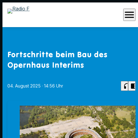
menu
Fortschritte beim Bau des
Opernhaus Interims
headphones
chrome_reader_mode
04. August 2025
· 14:56 Uhr