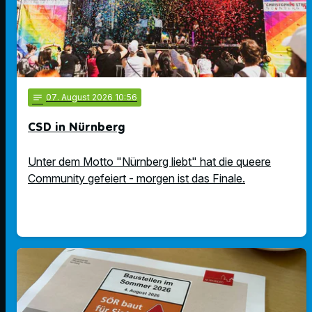
notes
07
. August 2026 10:56
CSD in Nürnberg
Unter dem Motto "Nürnberg liebt" hat die queere
Community gefeiert - morgen ist das Finale.