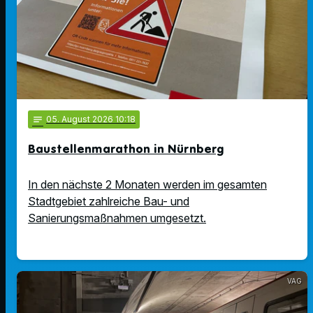
notes
05
. August 2026 10:18
Baustellenmarathon in Nürnberg
In den nächste 2 Monaten werden im gesamten
Stadtgebiet zahlreiche Bau- und
Sanierungsmaßnahmen umgesetzt.
VAG