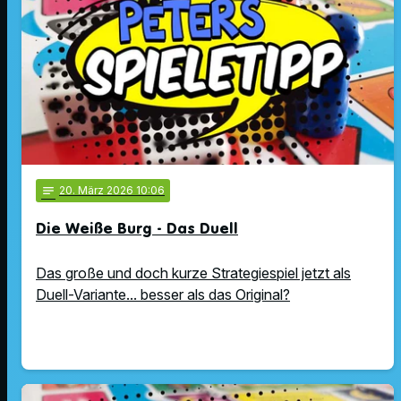
notes
20
. März 2026 10:06
Die Weiße Burg - Das Duell
Das große und doch kurze Strategiespiel jetzt als
Duell-Variante... besser als das Original?