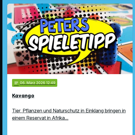
notes
06
. März 2026 12:49
Kavango
Tier, Pflanzen und Naturschutz in Einklang bringen in
einem Reservat in Afrika...