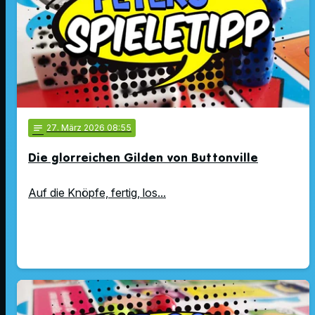
notes
27
. März 2026 08:55
Die glorreichen Gilden von Buttonville
Auf die Knöpfe, fertig, los...