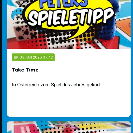
notes
03
. Juli 2026 07:42
Take Time
In Österreich zum Spiel des Jahres gekürt...