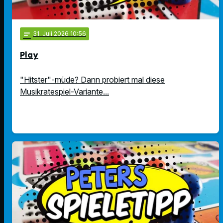
notes
31
. Juli 2026 10:56
Play
"Hitster"-müde? Dann probiert mal diese
Musikratespiel-Variante...