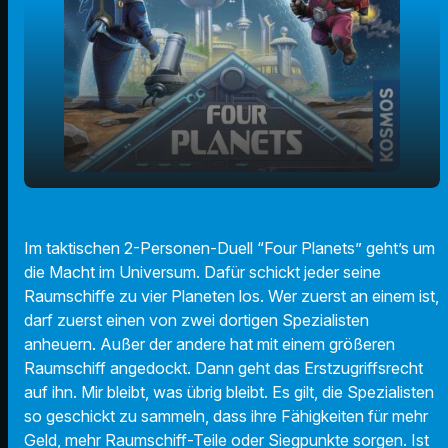
play_arrow
Four Planets
Im taktischen 2-Personen-Duell “Four Planets” geht’s um
00:00
00:56
die Macht im Universum. Dafür schickt jeder seine
Raumschiffe zu vier Planeten los. Wer zuerst an einem ist,
darf zuerst einen von zwei dortigen Spezialisten
anheuern. Außer der andere hat mit einem größeren
Raumschiff angedockt. Dann geht das Erstzugriffsrecht
auf ihn. Mir bleibt, was übrig bleibt. Es gilt, die Spezialisten
so geschickt zu sammeln, dass ihre Fähigkeiten für mehr
Geld, mehr Raumschiff-Teile oder Siegpunkte sorgen. Ist