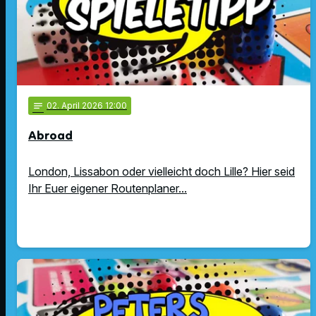
notes
02
. April 2026 12:00
Abroad
London, Lissabon oder vielleicht doch Lille? Hier seid
Ihr Euer eigener Routenplaner...