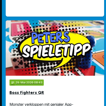
notes
29
. Mai 2026 08:43
Boss Fighters QR
Monster verkloppen mit genialer App-