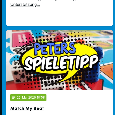
Unterstützung...
notes
22
. Mai 2026 10:58
Match My Beat