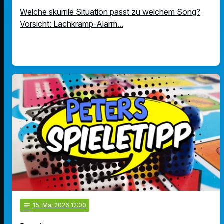
Welche skurrile Situation passt zu welchem Song?
Vorsicht: Lachkramp-Alarm...
notes
15
. Mai 2026 12:00