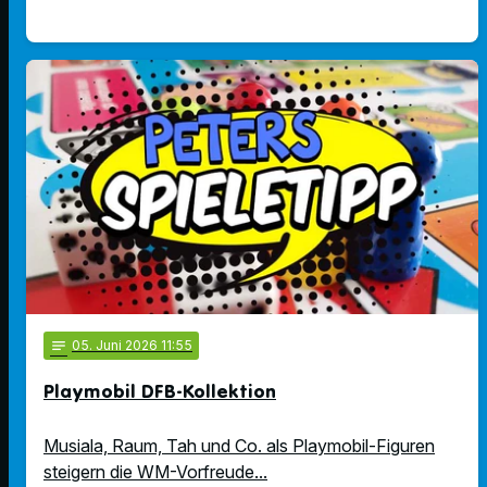
notes
05
. Juni 2026 11:55
Playmobil DFB-Kollektion
Musiala, Raum, Tah und Co. als Playmobil-Figuren
steigern die WM-Vorfreude...