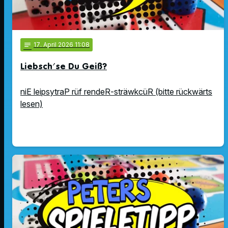
notes
17
. April 2026 11:08
Liebsch'se Du Geiß?
niE leipsytraP rüf rendeR-sträwkcüR (bitte rückwärts
lesen)