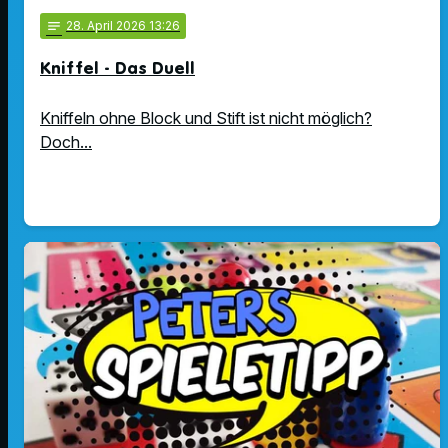
notes
28
. April 2026 13:26
Kniffel - Das Duell
Kniffeln ohne Block und Stift ist nicht möglich?
Doch...