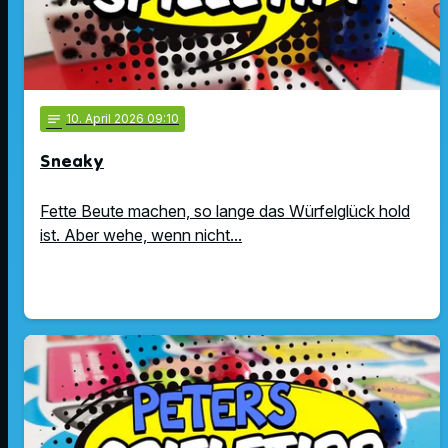
notes
10
. April 2026 09:10
Sneaky
Fette Beute machen, so lange das Würfelglück hold
ist. Aber wehe, wenn nicht...