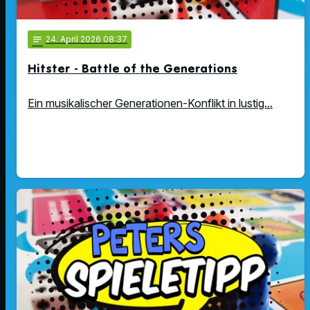
notes
24
. April 2026 08:37
Hitster - Battle of the Generations
Ein musikalischer Generationen-Konflikt in lustig...