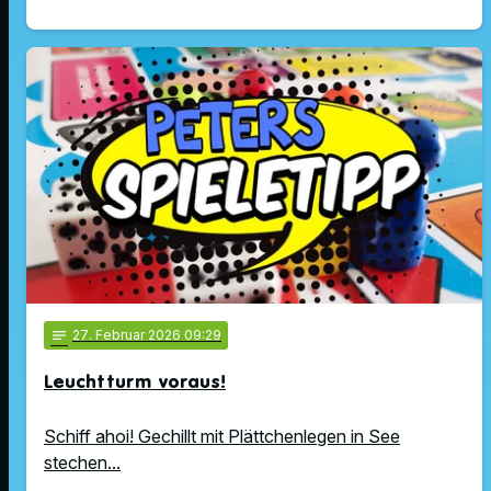
notes
27
. Februar 2026 09:29
Leuchtturm voraus!
Schiff ahoi! Gechillt mit Plättchenlegen in See
stechen...