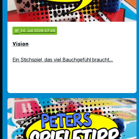
notes
24
. Juli 2026 07:49
Vision
Ein Stichspiel, das viel Bauchgefühl braucht...