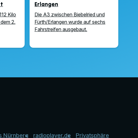
ft
Erlangen
112 Kilo
Die A3 zwischen Biebelried und
 dem 2.
Fürth/Erlangen wurde auf sechs
Fahrstreifen ausgebaut.
s Nürnberg
radioplayer.de
Privatsphäre