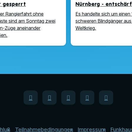
t gesperrt
Nürnberg - entschär
ner Rangierfahrt ohne
Es handelte sich um einen 
ste sind am Sonntag zwei
schweren Blindgänger aus
n-Züge aneinander
Weltkrieg.
ßen.
hluß
Teilnahmebedingungen
Impressum
Funkhau