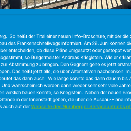
rg. So heißt der Titel einer neuen Info-Broschüre, mit der die
au des Frankenschnellwegs informiert. Am 28. Juni können di
über entscheiden, ob diese Pläne umgesetzt oder gestoppt we
abgestimmt, so Bürgermeister Andreas Krieglstein. Wie er erklär
n zur Abstimmung zu bringen. Den Gegnern gehe es jetzt erstm
ppen. Das heißt jetzt alle, die über Alternativen nachdenken, 
deutet das dann auch. Wie lange könnte das dann dauern bis A
nd wahrscheinlich werden dann wieder sehr sehr viele Jahre
en wirklich bauen könnte, so Krieglstein. Neben der neuen Bros
Stände in der Innenstadt geben, die über die Ausbau-Pläne inf
es auch auf der
Webseite des Nürnberger Servicebetriebs öf