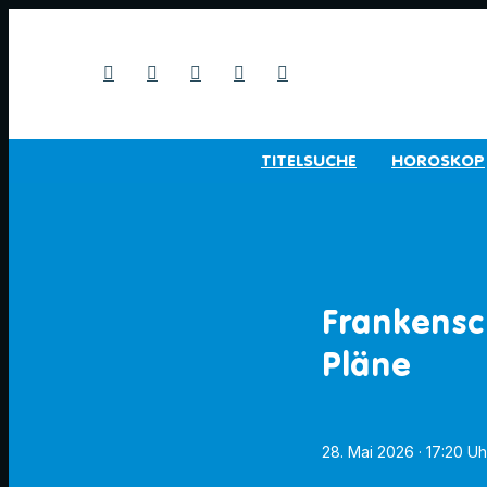
TITELSUCHE
HOROSKOP
Frankensc
Pläne
28. Mai 2026
· 17:20 Uh