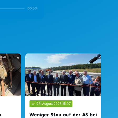
00:53
Stadt Nürnberg
notes
03
. August 2026 15:07
n
Weniger Stau auf der A3 bei