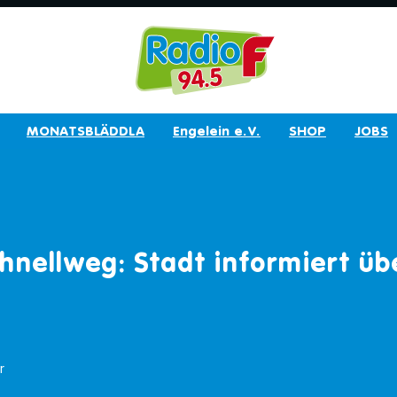
MONATSBLÄDDLA
Engelein e.V.
SHOP
JOBS
hnellweg: Stadt informiert üb
r