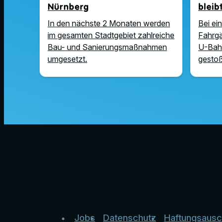
Nürnberg
bleib
In den nächste 2 Monaten werden
Bei ei
im gesamten Stadtgebiet zahlreiche
Fahrgä
Bau- und Sanierungsmaßnahmen
U-Bah
umgesetzt.
gesto
Jobs
Datenschutz
Haftungsausc