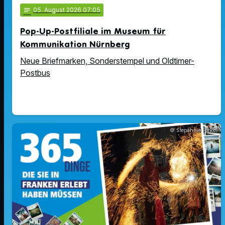
notes
05
. August 2026 07:05
Pop-Up-Postfiliale im Museum für
Kommunikation Nürnberg
Neue Briefmarken, Sonderstempel und Oldtimer-
Postbus
© Stepahnie Forkel