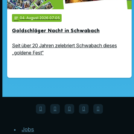
notes
04
. August 2026 07:05
Goldschläger Nacht in Schwabach
Seit über 20 Jahren zelebriert Schwabach dieses
„goldene Fest“
Jobs