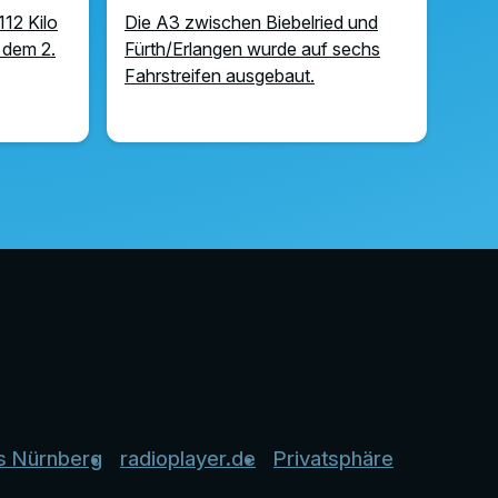
112 Kilo
Die A3 zwischen Biebelried und
 dem 2.
Fürth/Erlangen wurde auf sechs
Fahrstreifen ausgebaut.
s Nürnberg
radioplayer.de
Privatsphäre