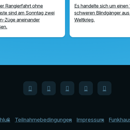
ner Rangierfahrt ohne
Es handelte sich um einen 
ste sind am Sonntag zwei
schweren Blindgänger aus
n-Züge aneinander
Weltkrieg.
ßen.
hluß
Teilnahmebedingungen
Impressum
Funkhau