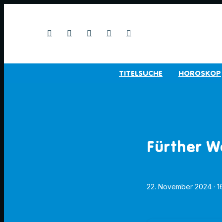
TITELSUCHE
HOROSKOP
Fürther W
22. November 2024
· 