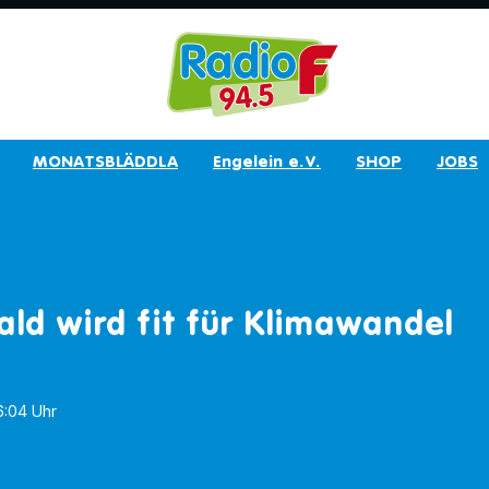
MONATSBLÄDDLA
Engelein e.V.
SHOP
JOBS
ald wird fit für Klimawandel
16:04 Uhr