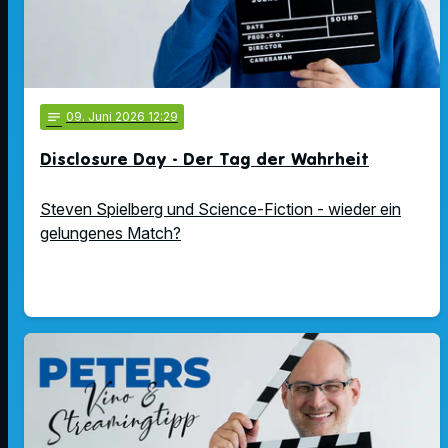
notes
09
. Juni 2026 12:29
Disclosure Day - Der Tag der Wahrheit
Steven Spielberg und Science-Fiction - wieder ein
gelungenes Match?