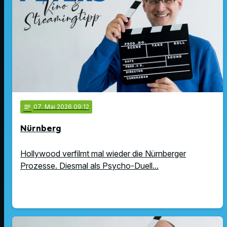
notes
07
. Mai 2026 09:12
Nürnberg
Hollywood verfilmt mal wieder die Nürnberger
Prozesse. Diesmal als Psycho-Duell...