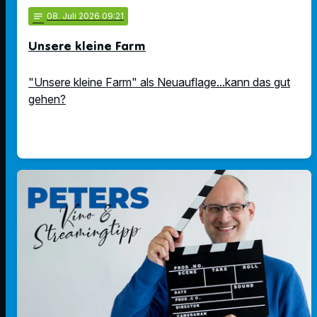
notes
08
. Juli 2026 09:21
Unsere kleine Farm
"Unsere kleine Farm" als Neuauflage...kann das gut
gehen?