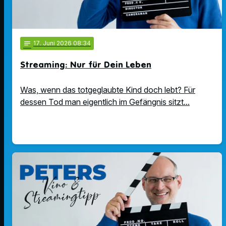
notes
17
. Juni 2026 08:34
Streaming: Nur für Dein Leben
Was, wenn das totgeglaubte Kind doch lebt? Für
dessen Tod man eigentlich im Gefängnis sitzt...