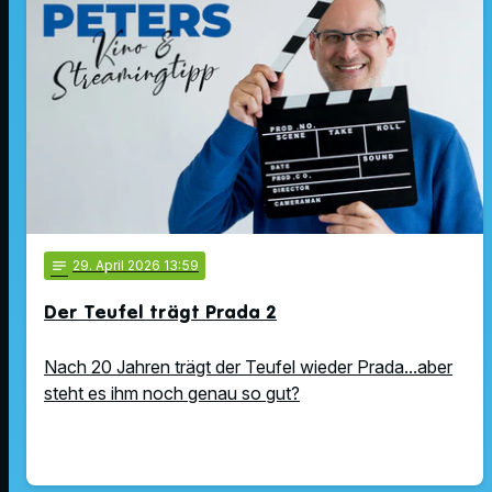
notes
29
. April 2026 13:59
Der Teufel trägt Prada 2
Nach 20 Jahren trägt der Teufel wieder Prada...aber
steht es ihm noch genau so gut?