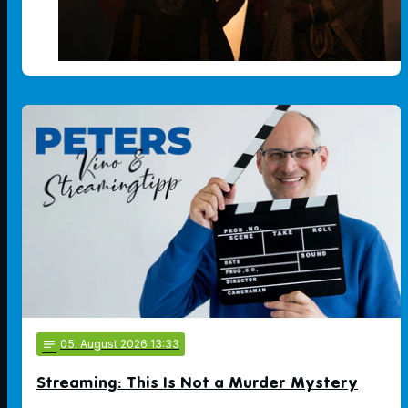
notes
05
. August 2026 13:33
Streaming: This Is Not a Murder Mystery