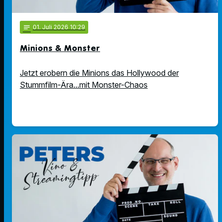
notes
01
. Juli 2026 10:29
Minions & Monster
Jetzt erobern die Minions das Hollywood der
Stummfilm-Ära...mit Monster-Chaos