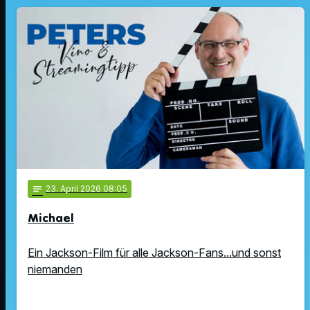
notes
23
. April 2026 08:05
Michael
Ein Jackson-Film für alle Jackson-Fans...und sonst
niemanden