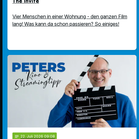
The Invite
Vier Menschen in einer Wohnung - den ganzen Film
lang! Was kann da schon passieren? So einiges!
notes
22
. Juli 2026 09:08