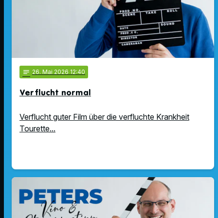
notes
26
. Mai 2026 12:40
Verflucht normal
Verflucht guter Film über die verfluchte Krankheit
Tourette...