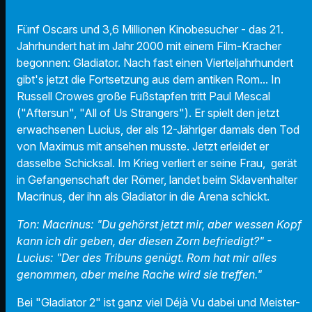
play_arrow
Gladiator II
Fünf Oscars und 3,6 Millionen Kinobesucher - das 21.
00:00
01:40
Jahrhundert hat im Jahr 2000 mit einem Film-Kracher
begonnen: Gladiator. Nach fast einen Vierteljahrhundert
gibt's jetzt die Fortsetzung aus dem antiken Rom... In
Russell Crowes große Fußstapfen tritt Paul Mescal
("Aftersun", "All of Us Strangers"). Er spielt den jetzt
erwachsenen Lucius, der als 12-Jähriger damals den Tod
von Maximus mit ansehen musste. Jetzt erleidet er
dasselbe Schicksal. Im Krieg verliert er seine Frau, gerät
in Gefangenschaft der Römer, landet beim Sklavenhalter
Macrinus, der ihn als Gladiator in die Arena schickt.
Ton: Macrinus: "Du gehörst jetzt mir, aber wessen Kopf
kann ich dir geben, der diesen Zorn befriedigt?" -
Lucius: "Der des Tribuns genügt. Rom hat mir alles
genommen, aber meine Rache wird sie treffen."
Bei "Gladiator 2" ist ganz viel Déjà Vu dabei und Meister-