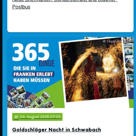
Postbus
© Stepahnie Forkel
notes
04
. August 2026 07:05
Goldschläger Nacht in Schwabach