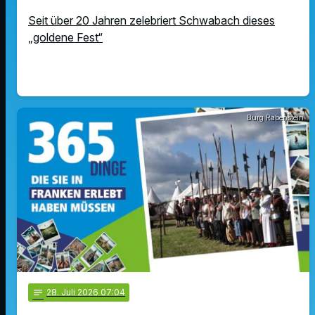
Seit über 20 Jahren zelebriert Schwabach dieses
„goldene Fest“
Burg Rabenstein
notes
28
. Juli 2026 07:04