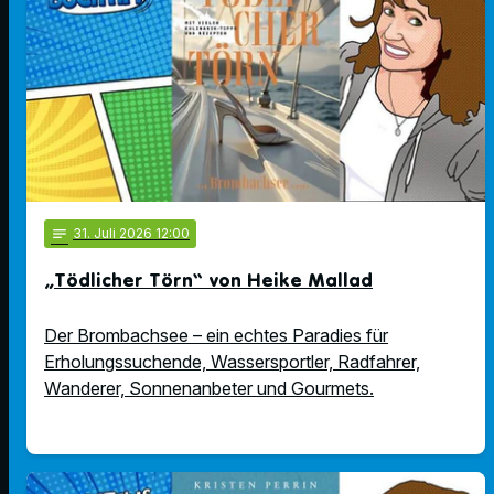
notes
31
. Juli 2026 12:00
„Tödlicher Törn“ von Heike Mallad
Der Brombachsee – ein echtes Paradies für
Erholungssuchende, Wassersportler, Radfahrer,
Wanderer, Sonnenanbeter und Gourmets.