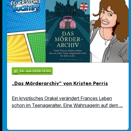
notes
24
. Juli 2026 12:00
„Das Mörderarchiv“ von Kristen Perris
Ein kryptisches Orakel verändert Frances Leben
schon im Teenageralter. Eine Wahrsagerin auf dem ...