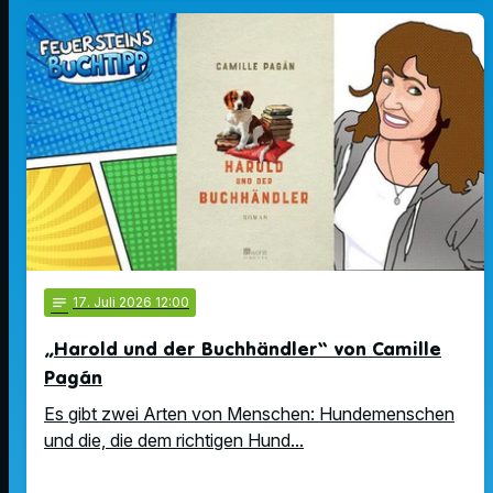
notes
17
. Juli 2026 12:00
„Harold und der Buchhändler“ von Camille
Pagán
Es gibt zwei Arten von Menschen: Hundemenschen
und die, die dem richtigen Hund...