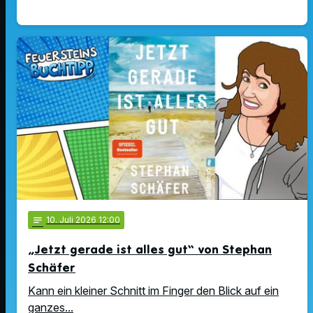
notes
10
. Juli 2026 12:00
„Jetzt gerade ist alles gut“ von Stephan
Schäfer
Kann ein kleiner Schnitt im Finger den Blick auf ein
ganzes...