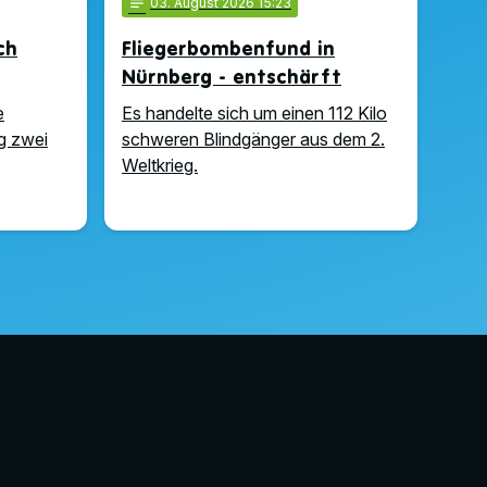
notes
03
. August 2026 15:23
ch
Fliegerbombenfund in
Nürnberg - entschärft
e
Es handelte sich um einen 112 Kilo
g zwei
schweren Blindgänger aus dem 2.
Weltkrieg.