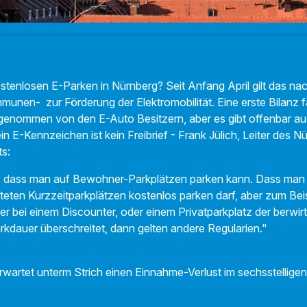
ostenlosen E-Parken in Nürnberg? Seit Anfang April gilt das na
munen- zur Förderung der Elektromobilität. Eine erste Bilanz f
ngenommen von den E-Auto Besitzern, aber es gibt offenbar a
n E-Kennzeichen ist kein Freibrief - Frank Jülich, Leiter des N
s:
t, dass man auf Bewohner-Parkplätzen parken kann. Dass man 
teten Kurzzeitparkplätzen kostenlos parken darf, aber zum Beis
er bei einem Discounter, oder einem Privatparkplatz der berwir
kdauer überschreitet, dann gelten andere Regularien."
rwartet unterm Strich einen Einnahme-Verlust im sechsstelligen