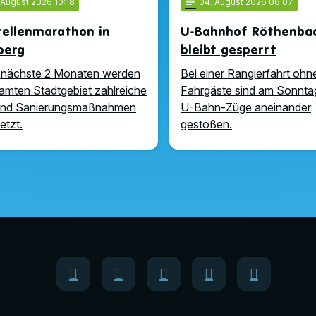
 August 2026 10:18
notes
04
. August 2026 06:07
tellenmarathon in
U-Bahnhof Röthenba
berg
bleibt gesperrt
 nächste 2 Monaten werden
Bei einer Rangierfahrt ohn
amten Stadtgebiet zahlreiche
Fahrgäste sind am Sonnta
und Sanierungsmaßnahmen
U-Bahn-Züge aneinander
tzt.
gestoßen.