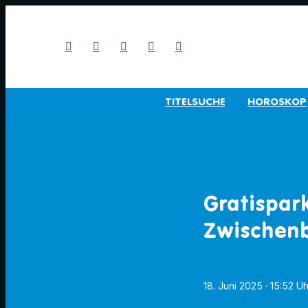
TITELSUCHE
HOROSKOP
Gratispar
Zwischenb
18. Juni 2025
· 15:52 Uh