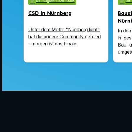
notes
07
. August 2026 10:56
notes
05
.
CSD in Nürnberg
Baus
Nürn
Unter dem Motto "Nürnberg liebt"
In den
hat die queere Community gefeiert
im ges
- morgen ist das Finale.
Bau- 
umgese