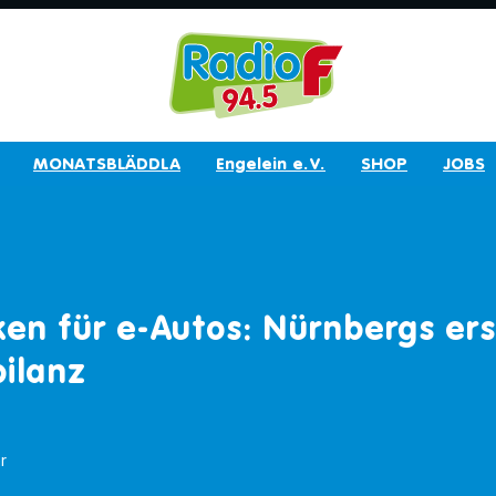
MONATSBLÄDDLA
Engelein e.V.
SHOP
JOBS
ken für e-Autos: Nürnbergs ers
ilanz
r