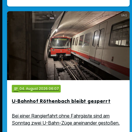
VAG
notes
04
. August 2026 06:07
U-Bahnhof Röthenbach bleibt gesperrt
Bei einer Rangierfahrt ohne Fahrgäste sind am
Sonntag zwei U-Bahn-Züge aneinander gestoßen.