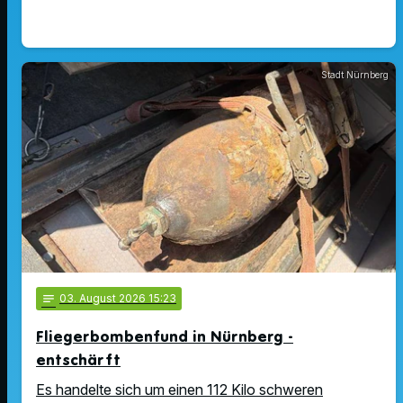
Stadt Nürnberg
notes
03
. August 2026 15:23
Fliegerbombenfund in Nürnberg -
entschärft
Es handelte sich um einen 112 Kilo schweren