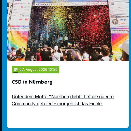
notes
07
. August 2026 10:56
CSD in Nürnberg
Unter dem Motto "Nürnberg liebt" hat die queere
Community gefeiert - morgen ist das Finale.