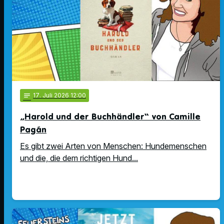
notes
17
. Juli 2026 12:00
„Harold und der Buchhändler“ von Camille
Pagán
Es gibt zwei Arten von Menschen: Hundemenschen
und die, die dem richtigen Hund...