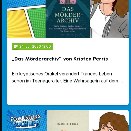
notes
24
. Juli 2026 12:00
„Das Mörderarchiv“ von Kristen Perris
Ein kryptisches Orakel verändert Frances Leben
schon im Teenageralter. Eine Wahrsagerin auf dem ...