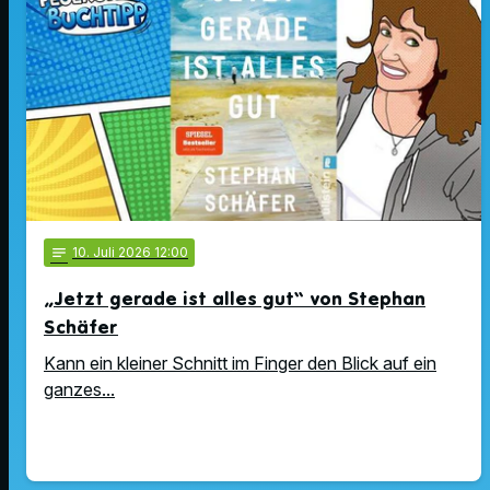
notes
10
. Juli 2026 12:00
„Jetzt gerade ist alles gut“ von Stephan
Schäfer
Kann ein kleiner Schnitt im Finger den Blick auf ein
ganzes...