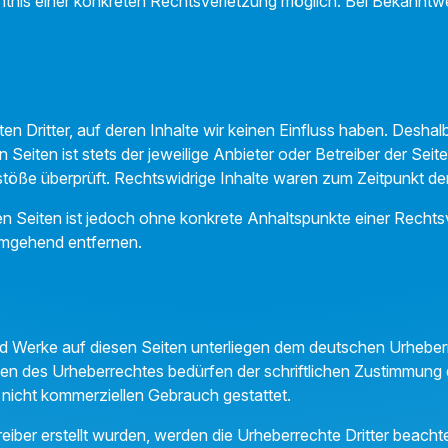
enntnis einer konkreten Rechtsverletzung möglich. Bei Bekan
n Dritter, auf deren Inhalte wir keinen Einfluss haben. Deshal
 Seiten ist stets der jeweilige Anbieter oder Betreiber der Sei
töße überprüft. Rechtswidrige Inhalte waren zum Zeitpunkt der
kten Seiten ist jedoch ohne konkrete Anhaltspunkte einer Rech
umgehend entfernen.
und Werke auf diesen Seiten unterliegen dem deutschen Urheberr
en des Urheberrechtes bedürfen der schriftlichen Zustimmung 
, nicht kommerziellen Gebrauch gestattet.
reiber erstellt wurden, werden die Urheberrechte Dritter beacht