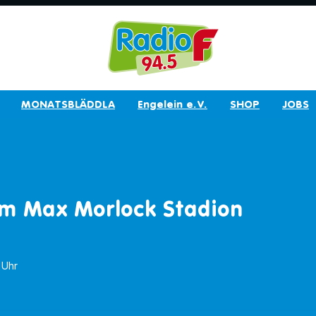
MONATSBLÄDDLA
Engelein e.V.
SHOP
JOBS
im Max Morlock Stadion
4 Uhr