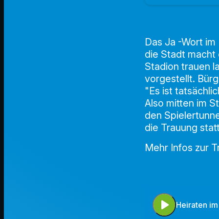
Das Ja -Wort im 
die Stadt macht 
Stadion trauen la
vorgestellt. Bür
"Es ist tatsächl
Also mitten im S
den Spielertunne
die Trauung statt
Mehr Infos zur 
play_arrow
Heiraten i