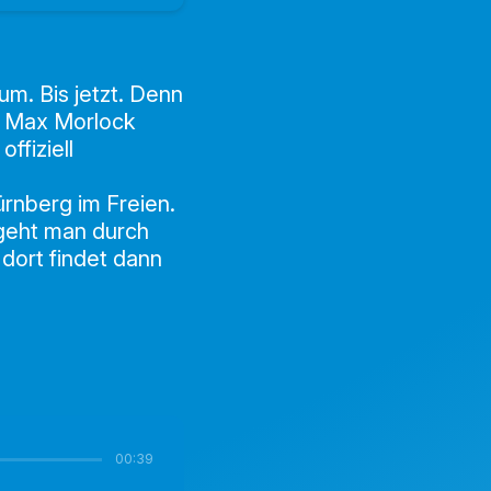
um. Bis jetzt. Denn
im Max Morlock
ffiziell
ürnberg im Freien.
 geht man durch
 dort findet dann
00:39