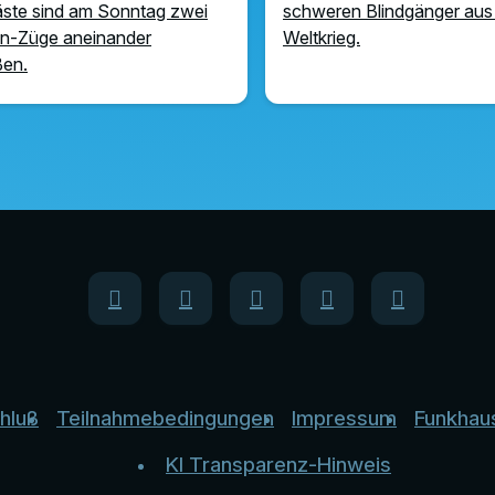
ste sind am Sonntag zwei
schweren Blindgänger aus
n-Züge aneinander
Weltkrieg.
ßen.
hluß
Teilnahmebedingungen
Impressum
Funkhau
KI Transparenz-Hinweis