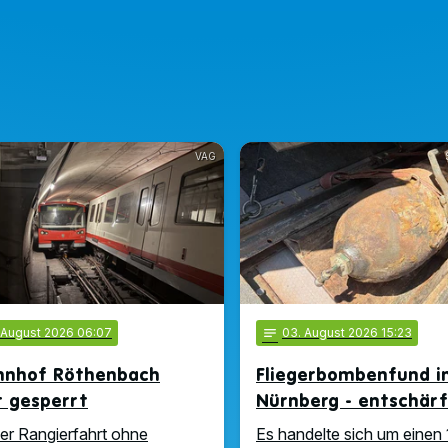
VAG
. August 2026 06:07
notes
03
. August 2026 15:23
hnhof Röthenbach
Fliegerbombenfund i
t gesperrt
Nürnberg - entschär
ner Rangierfahrt ohne
Es handelte sich um einen 