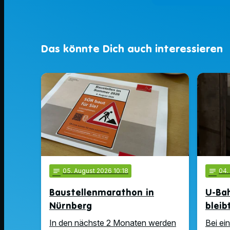
Das könnte Dich auch interessieren
notes
05
. August 2026 10:18
notes
04
Baustellenmarathon in
U-Ba
Nürnberg
bleib
In den nächste 2 Monaten werden
Bei ei