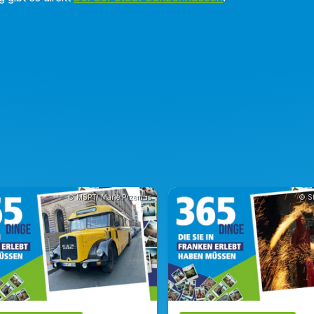
© MSPT/ Marie Przemus
© St