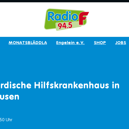
MONATSBLÄDDLA
Engelein e.V.
SHOP
JOBS
irdische Hilfskrankenhaus in
usen
:50 Uhr