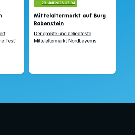
notes
28
. Juli 2026 07:04
n
Mittelaltermarkt auf Burg
Rabenstein
ert
Der größte und beliebteste
e Fest“
Mittelaltermarkt Nordbayerns