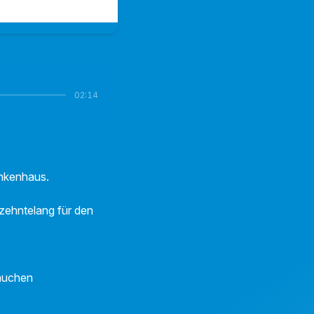
02:14
ankenhaus.
rzehntelang für den
tauchen