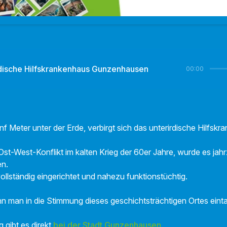
rdische Hilfskrankenhaus Gunzenhausen
00:00
 Meter unter der Erde, verbirgt sich das unterirdische Hilfskr
st-West-Konflikt im kalten Krieg der 60er Jahre, wurde es jah
en.
 vollständig eingerichtet und nahezu funktionstüchtig.
nn man in die Stimmung dieses geschichtsträchtigen Ortes ein
g gibt es direkt
bei der Stadt Gunzenhausen
.