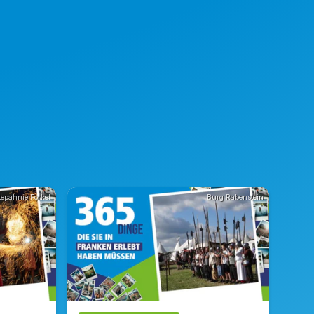
epahnie Forkel
Burg Rabenstein