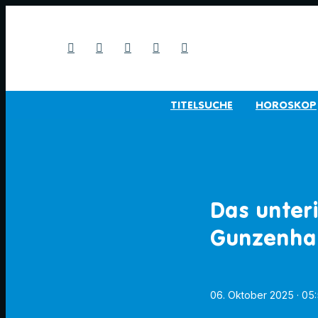
TITELSUCHE
HOROSKOP
Das unter
Gunzenha
06. Oktober 2025
· 05