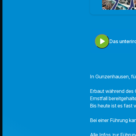
play_arrow
Das unteri
In Gunzenhausen, fünf
Erbaut während des O
Ernstfall bereitgehalt
Bis heute ist es fast
Bei einer Führung ka
Alle Infos zur Führun