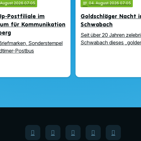
. August 2026 07:05
notes
04
. August 2026 07:05
p-Postfiliale im
Goldschläger Nacht i
um für Kommunikation
Schwabach
berg
Seit über 20 Jahren zelebri
Schwabach dieses „golden
riefmarken, Sonderstempel
dtimer-Postbus