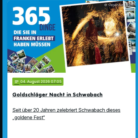
© Stepahnie Forkel
notes
04
. August 2026 07:05
Goldschläger Nacht in Schwabach
Seit über 20 Jahren zelebriert Schwabach dieses
„goldene Fest“