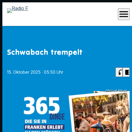
menu
Schwabach trempelt
headphones
chrome_reader_mode
15. Oktober 2025
· 05:50 Uhr
Manuel Mauer