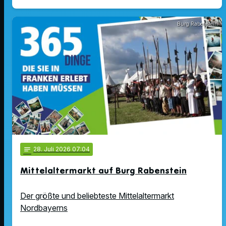
Burg Rabenstein
notes
28
. Juli 2026 07:04
Mittelaltermarkt auf Burg Rabenstein
Der größte und beliebteste Mittelaltermarkt
Nordbayerns