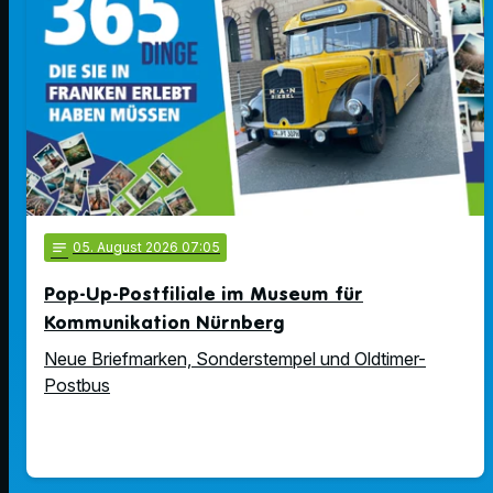
notes
05
. August 2026 07:05
Pop-Up-Postfiliale im Museum für
Kommunikation Nürnberg
Neue Briefmarken, Sonderstempel und Oldtimer-
Postbus