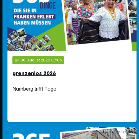
notes
06
. August 2026 07:05
grenzenlos 2026
Nürnberg trifft Togo
© MSPT/ Marie Przemus