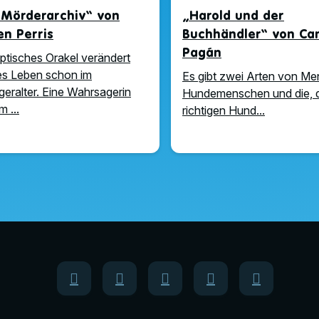
 Mörderarchiv“ von
„Harold und der
en Perris
Buchhändler“ von Cam
Pagán
yptisches Orakel verändert
es Leben schon im
Es gibt zwei Arten von M
eralter. Eine Wahrsagerin
Hundemenschen und die, 
 ...
richtigen Hund...