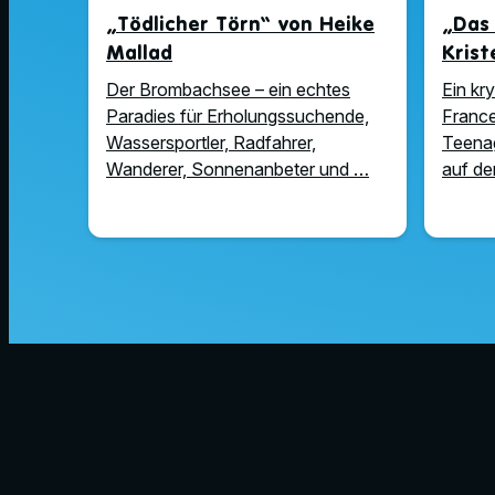
„Tödlicher Törn“ von Heike
„Das
Mallad
Krist
Der Brombachsee – ein echtes
Ein kr
Paradies für Erholungssuchende,
Franc
Wassersportler, Radfahrer,
Teenag
Wanderer, Sonnenanbeter und …
auf dem