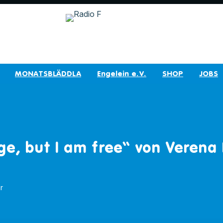
MONATSBLÄDDLA
Engelein e.V.
SHOP
JOBS
nge, but I am free“ von Verena
r