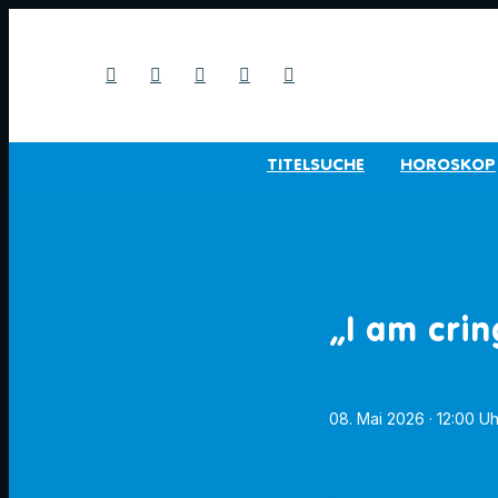
TITELSUCHE
HOROSKOP
„I am cri
08. Mai 2026
· 12:00 Uh