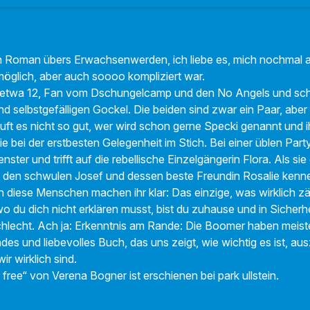
in Roman übers Erwachsenwerden, ich liebe es, mich nochmal a
s möglich, aber auch soooo kompliziert war.
t etwa 12, Fan vom Dschungelcamp und den No Angels und schw
 selbstgefälligen Gockel. Die beiden sind zwar ein Paar, aber 
uft es nicht so gut, wer wird schon gerne Specki genannt und i
sie bei der erstbesten Gelegenheit im Stich. Bei einer üblen Part
ter und trifft auf die rebellische Einzelgängerin Flora. Als si
den schwulen Josef und dessen beste Freundin Rosalie kennenl
 diese Menschen machen ihr klar: Das einzige, was wirklich zäh
o du dich nicht erklären musst, bist du zuhause und in Sicherhe
 schlecht. Ach ja: Erkenntnis am Rande: Die Boomer haben meis
endes und liebevolles Buch, das uns zeigt, wie wichtig es ist, a
ir wirklich sind.
m free“ von Verena Bogner ist erschienen bei park ullstein.