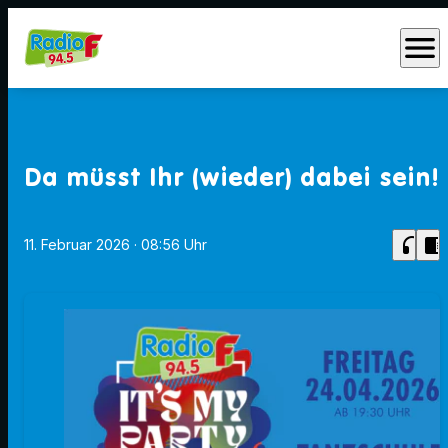
menu
Da müsst Ihr (wieder) dabei sein!
headphones
chrome_reader_mode
11. Februar 2026
· 08:56 Uhr