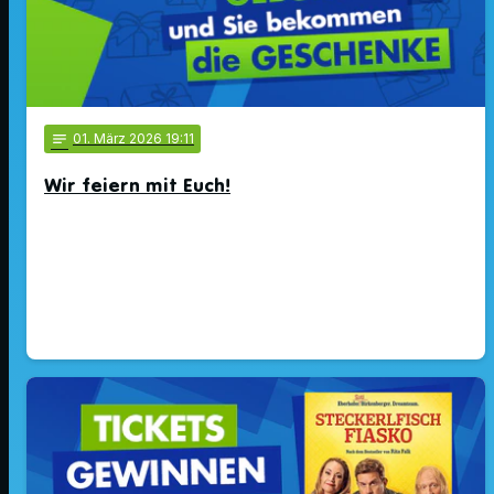
notes
01
. März 2026 19:11
Wir feiern mit Euch!