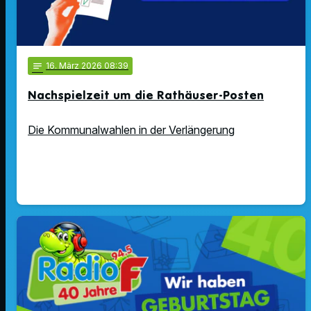
notes
16
. März 2026 08:39
Nachspielzeit um die Rathäuser-Posten
Die Kommunalwahlen in der Verlängerung