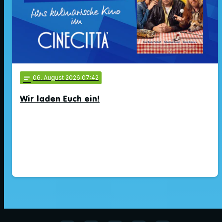
notes
06
. August 2026 07:42
Wir laden Euch ein!