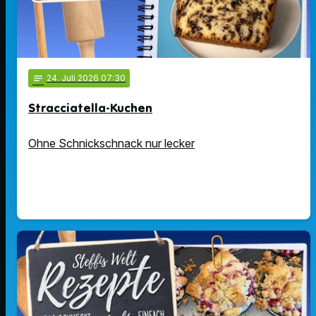
notes
24
. Juli 2026 07:30
Stracciatella-Kuchen
Ohne Schnickschnack nur lecker