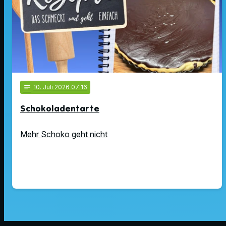
notes
10
. Juli 2026 07:16
Schokoladentarte
Mehr Schoko geht nicht