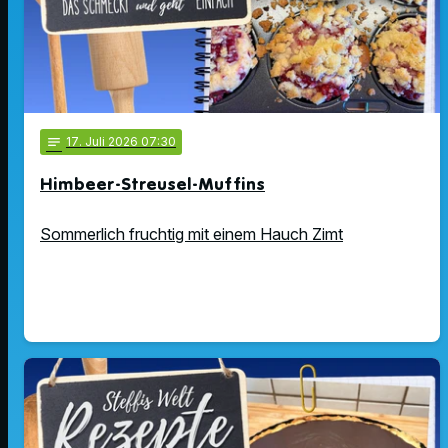
notes
17
. Juli 2026 07:30
Himbeer-Streusel-Muffins
Sommerlich fruchtig mit einem Hauch Zimt