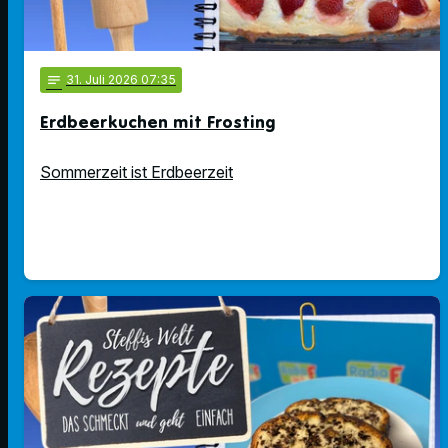
notes
31
. Juli 2026 07:35
Erdbeerkuchen mit Frosting
Sommerzeit ist Erdbeerzeit