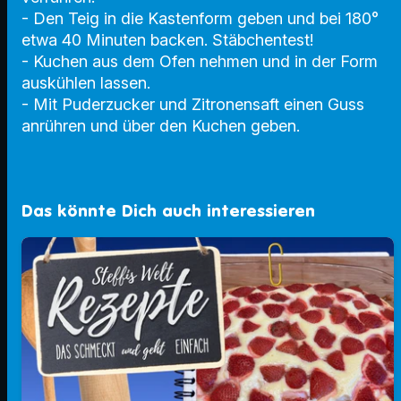
- Den Teig in die Kastenform geben und bei 180°
etwa 40 Minuten backen. Stäbchentest!
- Kuchen aus dem Ofen nehmen und in der Form
auskühlen lassen.
- Mit Puderzucker und Zitronensaft einen Guss
anrühren und über den Kuchen geben.
Das könnte Dich auch interessieren