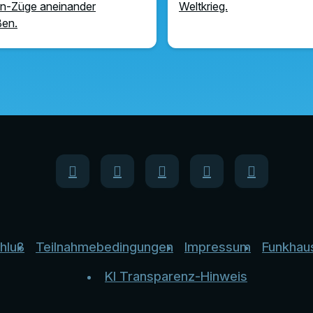
n-Züge aneinander
Weltkrieg.
ßen.
hluß
Teilnahmebedingungen
Impressum
Funkhau
KI Transparenz-Hinweis