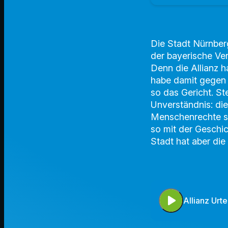
Die Stadt Nürnber
der bayerische Ve
Denn die Allianz h
habe damit gegen ih
so das Gericht. St
Unverständnis: die
Menschenrechte sow
so mit der Geschic
Stadt hat aber die
play_arrow
Allianz Urt