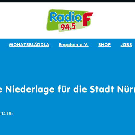
MONATSBLÄDDLA
Engelein e.V.
SHOP
JOBS
e Niederlage für die Stadt Nü
6:14 Uhr