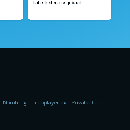
Fahrstreifen ausgebaut.
s Nürnberg
radioplayer.de
Privatsphäre