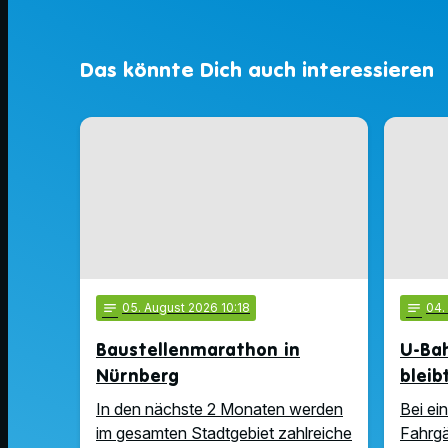
Das könnte Dich auch interessieren
notes
05
. August 2026 10:18
notes
04
Baustellenmarathon in
U-Ba
Nürnberg
bleib
In den nächste 2 Monaten werden
Bei ei
im gesamten Stadtgebiet zahlreiche
Fahrgä