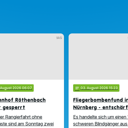
VAG
. August 2026 06:07
notes
03
. August 2026 15:23
hnhof Röthenbach
Fliegerbombenfund i
t gesperrt
Nürnberg - entschär
ner Rangierfahrt ohne
Es handelte sich um einen 
ste sind am Sonntag zwei
schweren Blindgänger aus