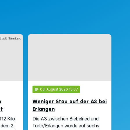
Stadt Nürnberg
notes
03
. August 2026 15:07
n
Weniger Stau auf der A3 bei
ft
Erlangen
112 Kilo
Die A3 zwischen Biebelried und
 dem 2.
Fürth/Erlangen wurde auf sechs