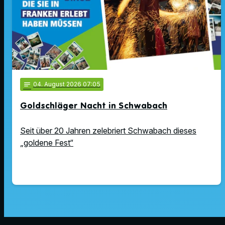
notes
04
. August 2026 07:05
Goldschläger Nacht in Schwabach
Seit über 20 Jahren zelebriert Schwabach dieses
„goldene Fest“