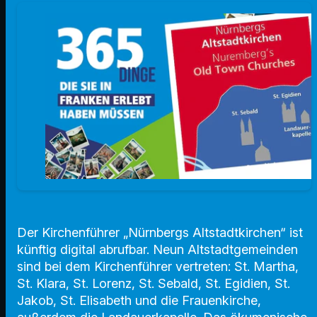
Der Kirchenführer „Nürnbergs Altstadtkirchen“ ist
künftig digital abrufbar. Neun Altstadtgemeinden
sind bei dem Kirchenführer vertreten: St. Martha,
St. Klara, St. Lorenz, St. Sebald, St. Egidien, St.
Jakob, St. Elisabeth und die Frauenkirche,