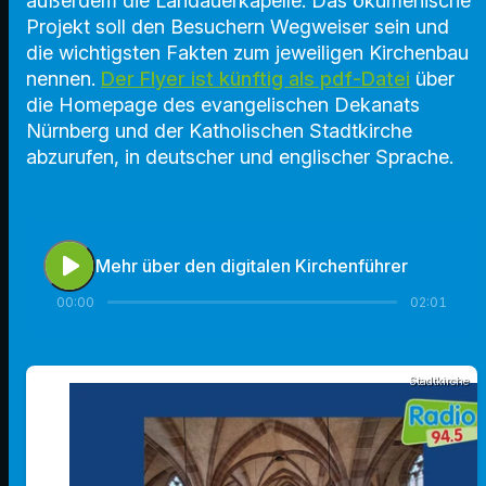
außerdem die Landauerkapelle. Das ökumenische
Projekt soll den Besuchern Wegweiser sein und
die wichtigsten Fakten zum jeweiligen Kirchenbau
nennen.
Der Flyer ist künftig als pdf-Datei
über
die Homepage des evangelischen Dekanats
Nürnberg und der Katholischen Stadtkirche
abzurufen, in deutscher und englischer Sprache.
play_arrow
Mehr über den digitalen Kirchenführer
00:00
02:01
Stadtkirche