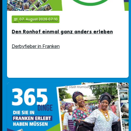
notes
07
. August 2026 07:10
Den Ronhof einmal ganz anders erleben
Derbyfieber in Franken
© Stadt Nürnberg; Foto: Stephanie Wimmer