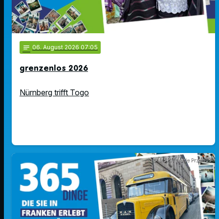
notes
06
. August 2026 07:05
grenzenlos 2026
Nürnberg trifft Togo
© MSPT/ Marie Przemus