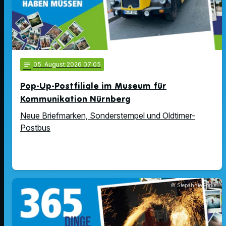
notes
05
. August 2026 07:05
Pop-Up-Postfiliale im Museum für
Kommunikation Nürnberg
Neue Briefmarken, Sonderstempel und Oldtimer-
Postbus
© Stepahnie Forkel