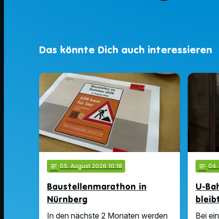
Das könnte Dich auch interessieren
notes
05
. August 2026 10:18
notes
04
Baustellenmarathon in
U-Ba
Nürnberg
bleib
In den nächste 2 Monaten werden
Bei ei