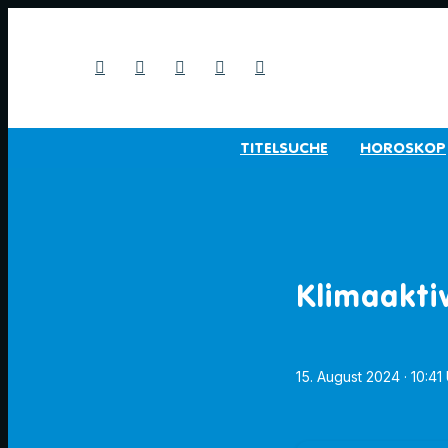
TITELSUCHE
HOROSKOP
Klimaakti
15. August 2024
· 10:41