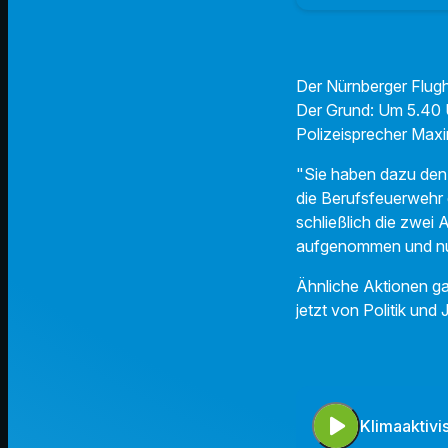
Der Nürnberger Flugh
Der Grund: Um 5.40 U
Polizeisprecher Maxi
"Sie haben dazu den 
die Berufsfeuerwehr 
schließlich die zwei 
aufgenommen und nun
Ähnliche Aktionen ga
jetzt von Politik und
play_arrow
Klimaaktivi