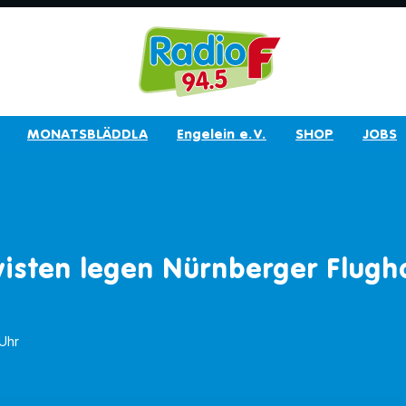
MONATSBLÄDDLA
Engelein e.V.
SHOP
JOBS
visten legen Nürnberger Flug
 Uhr